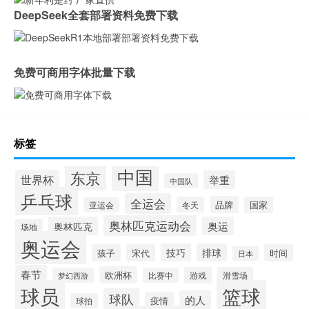
DeepSeek全套部署资料免费下载
免费可商用字体批量下载
标签
中国
东京
世界杯
举重
中国队
乒乓球
全运会
品牌
冬天
国家
亚运会
奥林匹克运动会
奥林匹克
奥运
场地
奥运会
技巧
排球
孩子
宋代
时间
日本
春节
欧洲杯
游戏
滑雪场
梦幻西游
比赛中
球员
篮球
球队
的人
疫情
球拍