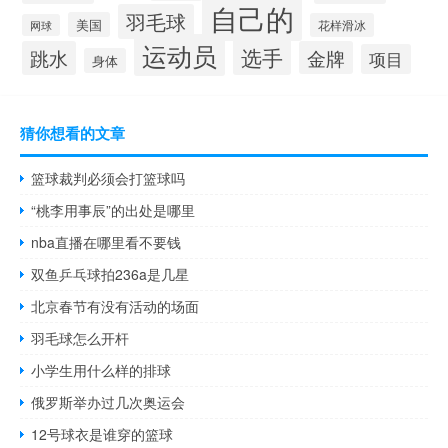
自己的
羽毛球
美国
花样滑冰
网球
运动员
选手
跳水
金牌
项目
身体
猜你想看的文章
篮球裁判必须会打篮球吗
“桃李用事辰”的出处是哪里
nba直播在哪里看不要钱
双鱼乒乓球拍236a是几星
北京春节有没有活动的场面
羽毛球怎么开杆
小学生用什么样的排球
俄罗斯举办过几次奥运会
12号球衣是谁穿的篮球