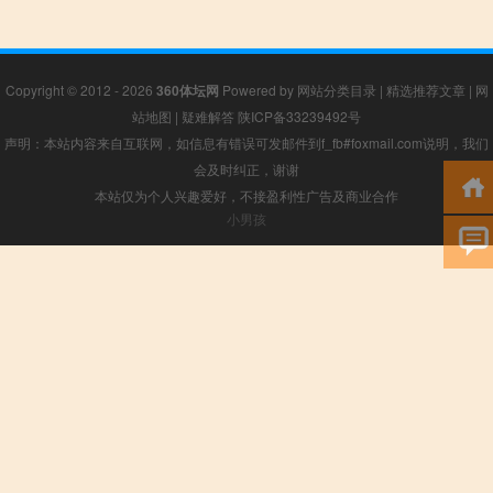
Copyright © 2012 - 2026
360体坛网
Powered by
网站分类目录
|
精选推荐文章
|
网
站地图
|
疑难解答
陕ICP备33239492号
声明：本站内容来自互联网，如信息有错误可发邮件到f_fb#foxmail.com说明，我们
会及时纠正，谢谢
本站仅为个人兴趣爱好，不接盈利性广告及商业合作
小男孩