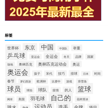
标签
中国
东京
世界杯
举重
中国队
乒乓球
全运会
品牌
冬天
国家
亚运会
奥林匹克运动会
奥林匹克
奥运
场地
奥运会
技巧
排球
孩子
宋代
时间
日本
春节
欧洲杯
游戏
滑雪场
梦幻西游
比赛中
球员
篮球
球队
的人
疫情
球拍
自己的
羽毛球
美国
花样滑冰
网球
运动员
选手
跳水
金牌
项目
身体