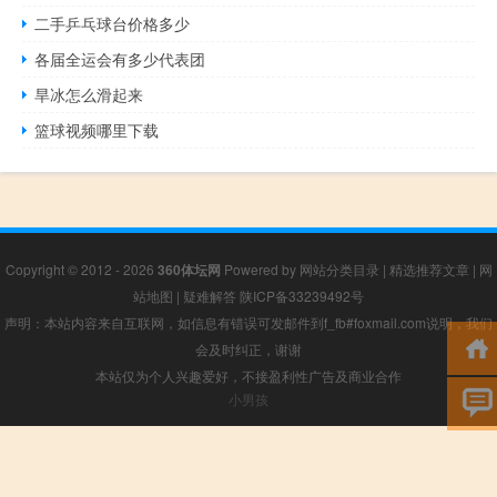
二手乒乓球台价格多少
各届全运会有多少代表团
旱冰怎么滑起来
篮球视频哪里下载
Copyright © 2012 - 2026
360体坛网
Powered by
网站分类目录
|
精选推荐文章
|
网
站地图
|
疑难解答
陕ICP备33239492号
声明：本站内容来自互联网，如信息有错误可发邮件到f_fb#foxmail.com说明，我们
会及时纠正，谢谢
本站仅为个人兴趣爱好，不接盈利性广告及商业合作
小男孩