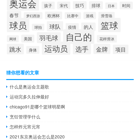
奥运会
技巧
排球
孩子
宋代
时间
日本
春节
欧洲杯
游戏
滑雪场
梦幻西游
比赛中
球员
篮球
球队
的人
疫情
球拍
自己的
羽毛球
美国
花样滑冰
网球
运动员
选手
跳水
金牌
项目
身体
猜你想看的文章
什么是奥运会主题歌
运动完多久拉伸最好
chicago91是哪个篮球明星啊
烹饪管理学什么
怎样炸元宵元宵
2021东京奥运会怎么是2020