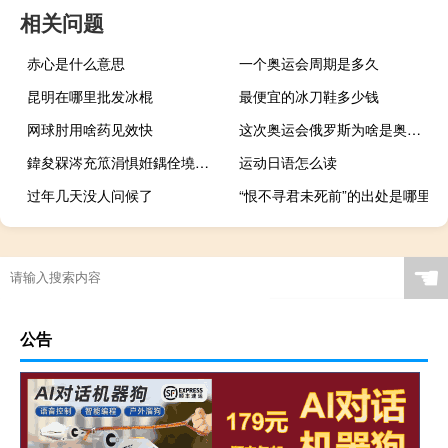
相关问题
赤心是什么意思
一个奥运会周期是多久
昆明在哪里批发冰棍
最便宜的冰刀鞋多少钱
网球肘用啥药见效快
这次奥运会俄罗斯为啥是奥委会
鍏夋槑涔充笟涓惧姙鍝佺墝鐒曟柊鍙戝竷浼?鍒涙柊闂€€2023涓栫晫璁捐涔嬮兘澶т細 到底什么情况嘞
运动日语怎么读
过年几天没人问候了
“恨不寻君未死前”的出处是哪里
☚
公告