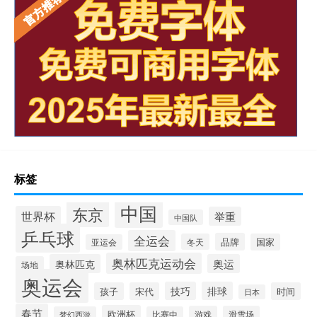
标签
中国
东京
世界杯
举重
中国队
乒乓球
全运会
品牌
冬天
国家
亚运会
奥林匹克运动会
奥林匹克
奥运
场地
奥运会
技巧
排球
孩子
宋代
时间
日本
春节
欧洲杯
游戏
滑雪场
梦幻西游
比赛中