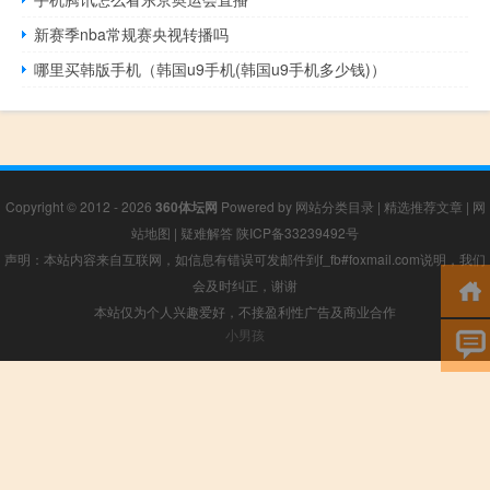
新赛季nba常规赛央视转播吗
哪里买韩版手机（韩国u9手机(韩国u9手机多少钱)）
Copyright © 2012 - 2026
360体坛网
Powered by
网站分类目录
|
精选推荐文章
|
网
站地图
|
疑难解答
陕ICP备33239492号
声明：本站内容来自互联网，如信息有错误可发邮件到f_fb#foxmail.com说明，我们
会及时纠正，谢谢
本站仅为个人兴趣爱好，不接盈利性广告及商业合作
小男孩