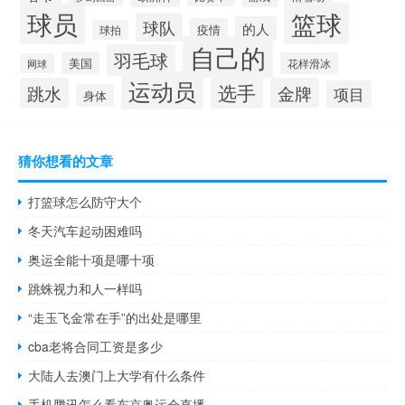
球员
篮球
球队
的人
疫情
球拍
自己的
羽毛球
美国
花样滑冰
网球
运动员
选手
跳水
金牌
项目
身体
猜你想看的文章
打篮球怎么防守大个
冬天汽车起动困难吗
奥运全能十项是哪十项
跳蛛视力和人一样吗
“走玉飞金常在手”的出处是哪里
cba老将合同工资是多少
大陆人去澳门上大学有什么条件
手机腾讯怎么看东京奥运会直播