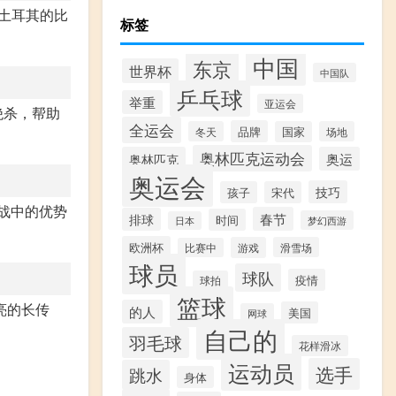
土耳其的比
标签
中国
东京
世界杯
中国队
乒乓球
举重
亚运会
绝杀，帮助
全运会
品牌
冬天
国家
场地
奥林匹克运动会
奥林匹克
奥运
奥运会
技巧
孩子
宋代
战中的优势
春节
排球
时间
梦幻西游
日本
欧洲杯
游戏
滑雪场
比赛中
球员
球队
疫情
球拍
篮球
亮的长传
的人
美国
网球
自己的
羽毛球
花样滑冰
运动员
选手
跳水
身体