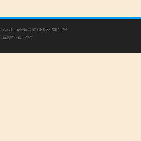
网站地图
|
疑难解答
陕ICP备33239492号
，我们会及时纠正，谢谢