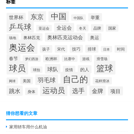
标签
中国
东京
世界杯
举重
中国队
乒乓球
全运会
品牌
冬天
国家
亚运会
奥林匹克运动会
奥林匹克
奥运
场地
奥运会
技巧
排球
孩子
宋代
时间
日本
春节
欧洲杯
游戏
滑雪场
梦幻西游
比赛中
球员
篮球
球队
的人
疫情
球拍
自己的
羽毛球
美国
花样滑冰
网球
运动员
选手
跳水
金牌
项目
身体
猜你想看的文章
家用轿车用什么机油