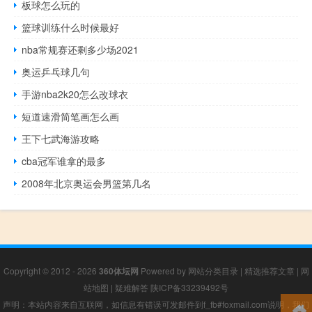
板球怎么玩的
篮球训练什么时候最好
nba常规赛还剩多少场2021
奥运乒乓球几句
手游nba2k20怎么改球衣
短道速滑简笔画怎么画
王下七武海游攻略
cba冠军谁拿的最多
2008年北京奥运会男篮第几名
Copyright © 2012 - 2026
360体坛网
Powered by
网站分类目录
|
精选推荐文章
|
网
站地图
|
疑难解答
陕ICP备33239492号
声明：本站内容来自互联网，如信息有错误可发邮件到f_fb#foxmail.com说明，我们