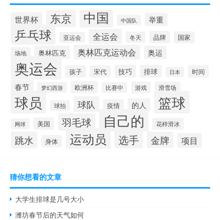
中国
东京
世界杯
举重
中国队
乒乓球
全运会
品牌
冬天
国家
亚运会
奥林匹克运动会
奥林匹克
奥运
场地
奥运会
技巧
排球
孩子
宋代
时间
日本
春节
欧洲杯
游戏
滑雪场
梦幻西游
比赛中
球员
篮球
球队
的人
疫情
球拍
自己的
羽毛球
美国
花样滑冰
网球
运动员
选手
跳水
金牌
项目
身体
猜你想看的文章
大学生排球是几号大小
潍坊春节后的天气如何