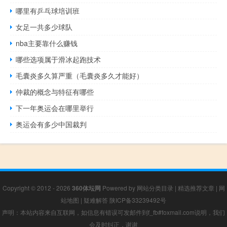
哪里有乒乓球培训班
女足一共多少球队
nba主要靠什么赚钱
哪些选项属于滑冰起跑技术
毛囊炎多久算严重（毛囊炎多久才能好）
仲裁的概念与特征有哪些
下一年奥运会在哪里举行
奥运会有多少中国裁判
Copyright © 2012 - 2026
360体坛网
Powered by
网站分类目录
|
精选推荐文章
|
网
站地图
|
疑难解答
陕ICP备33239492号
声明：本站内容来自互联网，如信息有错误可发邮件到f_fb#foxmail.com说明，我们
会及时纠正，谢谢