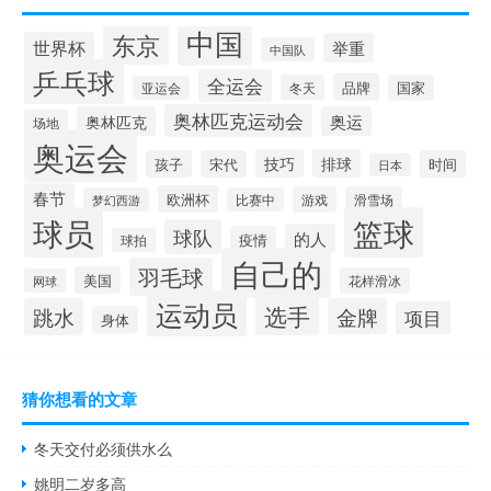
中国
东京
世界杯
举重
中国队
乒乓球
全运会
品牌
冬天
国家
亚运会
奥林匹克运动会
奥林匹克
奥运
场地
奥运会
技巧
排球
孩子
宋代
时间
日本
春节
欧洲杯
游戏
滑雪场
梦幻西游
比赛中
球员
篮球
球队
的人
疫情
球拍
自己的
羽毛球
美国
花样滑冰
网球
运动员
选手
跳水
金牌
项目
身体
猜你想看的文章
冬天交付必须供水么
姚明二岁多高