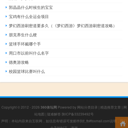
郭晶晶什么时候生的宝宝
宝鸡有什么全运会项目
梦幻西游刷密道要多久（《梦幻西游》梦幻西游刷密道攻略）
朋克养生什么梗
篮球手环戴哪个手
周口市以前叫什么名字
德奥游攻略
校园篮球比赛叫什么
Copyright © 2012 - 2026
360体坛网
Powered by
网站分类目录
|
精选推荐文章
|
网
站地图
|
疑难解答
陕ICP备33239492号
声明：本站内容来自互联网，如信息有错误可发邮件到f_fb#foxmail.com说明，我们
会及时纠正，谢谢