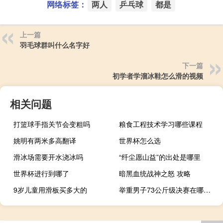
网络标签：
两人
乒乓球
都是
上一篇
羽毛球群叫什么名字好
下一篇
初学者学溜冰鞋怎么滑的视频
相关问题
打篮球手指关节会变粗吗
粮食工程技术学习哪些课程
姚明有两米多高翻译
世界杯怎么选
滑冰场需要开水浇冰吗
“纤尘愿山益”的出处是哪里
世界杯进行到哪了
暗黑血统战神之怒 攻略
9岁儿童用滑板买多大的
举重男子73公斤级决赛在哪个台