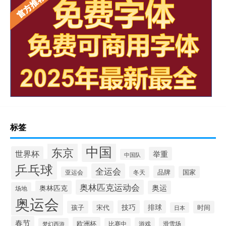
标签
中国
东京
世界杯
举重
中国队
乒乓球
全运会
品牌
冬天
国家
亚运会
奥林匹克运动会
奥林匹克
奥运
场地
奥运会
技巧
排球
孩子
宋代
时间
日本
春节
欧洲杯
游戏
滑雪场
梦幻西游
比赛中