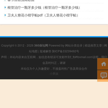
根管治疗一颗牙多少钱（根管治疗一颗牙多少钱）
卫夫人簪花小楷字帖pdf（卫夫人簪花小楷字帖）
Copyright © 2012 - 2026
360体坛网
Powered by
网站分类目录
|
精选推荐文章
|
网
站地图
|
疑难解答
陕ICP备33239492号
声明：本站内容来自互联网，如信息有错误可发邮件到f_fb#foxmail.com说明，我们
会及时纠正，谢谢
本站仅为个人兴趣爱好，不接盈利性广告及商业合作
小男孩