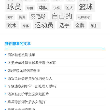
球员
篮球
球队
的人
疫情
球拍
自己的
羽毛球
美国
花样滑冰
网球
运动员
选手
跳水
金牌
项目
身体
猜你想看的文章
溜冰鞋怎么洗视频
冬奥会单板滑雪起源于哪个国家
GB焊接无缝钢管壁厚
西安全运会体育场容纳多少人
车辆违章到年审一起处理可以吗
溜冰鞋的护手怎么穿戴图片
乒乓球拍灌胶后多久能打
春节自救指南歌曲