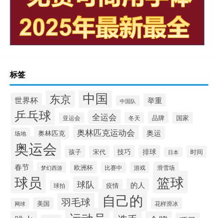
标签
中国
东京
世界杯
举重
中国队
乒乓球
全运会
品牌
冬天
国家
亚运会
奥林匹克运动会
奥林匹克
奥运
场地
奥运会
技巧
排球
孩子
宋代
时间
日本
春节
欧洲杯
游戏
滑雪场
梦幻西游
比赛中
球员
篮球
球队
的人
疫情
球拍
自己的
羽毛球
美国
花样滑冰
网球
运动员