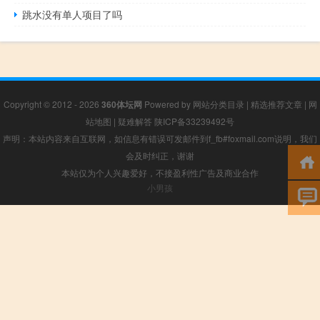
跳水没有单人项目了吗
Copyright © 2012 - 2026
360体坛网
Powered by
网站分类目录
|
精选推荐文章
|
网
站地图
|
疑难解答
陕ICP备33239492号
声明：本站内容来自互联网，如信息有错误可发邮件到f_fb#foxmail.com说明，我们
会及时纠正，谢谢
本站仅为个人兴趣爱好，不接盈利性广告及商业合作
小男孩