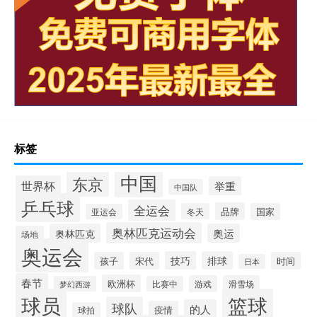
标签
中国
东京
世界杯
举重
中国队
乒乓球
全运会
品牌
冬天
国家
亚运会
奥林匹克运动会
奥林匹克
奥运
场地
奥运会
技巧
排球
孩子
宋代
时间
日本
春节
欧洲杯
游戏
滑雪场
梦幻西游
比赛中
球员
篮球
球队
的人
疫情
球拍