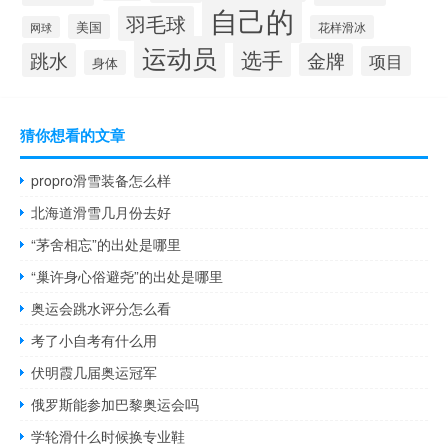
自己的
羽毛球
美国
花样滑冰
网球
运动员
选手
跳水
金牌
项目
身体
猜你想看的文章
propro滑雪装备怎么样
北海道滑雪几月份去好
“茅舍相忘”的出处是哪里
“巢许身心俗避尧”的出处是哪里
奥运会跳水评分怎么看
考了小自考有什么用
伏明霞几届奥运冠军
俄罗斯能参加巴黎奥运会吗
学轮滑什么时候换专业鞋