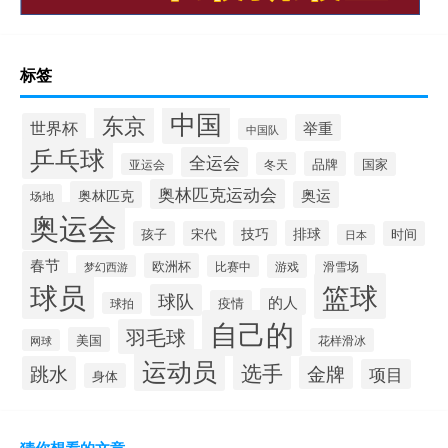
标签
中国
东京
世界杯
举重
中国队
乒乓球
全运会
品牌
冬天
国家
亚运会
奥林匹克运动会
奥林匹克
奥运
场地
奥运会
技巧
排球
孩子
宋代
时间
日本
春节
欧洲杯
游戏
滑雪场
梦幻西游
比赛中
球员
篮球
球队
的人
疫情
球拍
自己的
羽毛球
美国
花样滑冰
网球
运动员
选手
跳水
金牌
项目
身体
猜你想看的文章