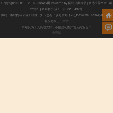
Copyright © 2012 - 2026
360体坛网
Powered by
网站分类目录
|
精选推荐文章
|
网
站地图
|
疑难解答
陕ICP备33239492号
声明：本站内容来自互联网，如信息有错误可发邮件到f_fb#foxmail.com说明，我们
会及时纠正，谢谢
本站仅为个人兴趣爱好，不接盈利性广告及商业合作
小男孩