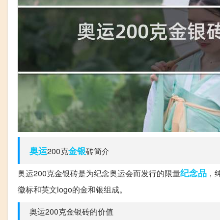
奥运
金银
200克
砖简介
纪念品
奥运200克金银砖是为纪念奥运会而发行的限量
，
徽标和英文logo的金和银组成。
奥运200克金银砖的价值