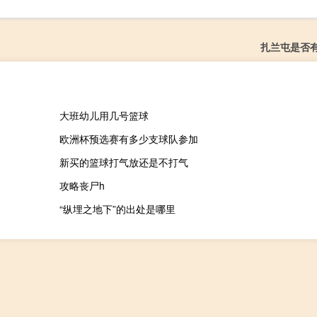
扎兰屯是否
大班幼儿用几号篮球
欧洲杯预选赛有多少支球队参加
新买的篮球打气放还是不打气
攻略丧尸h
“纵埋之地下”的出处是哪里