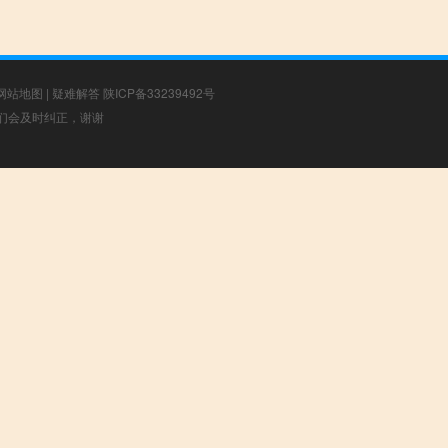
网站地图
|
疑难解答
陕ICP备33239492号
，我们会及时纠正，谢谢