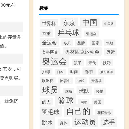
00元左
标签
中国
东京
世界杯
中国队
乒乓球
举重
亚运会
上的存量并
全运会
品牌
冬天
国家
场地
值。
奥林匹克运动会
奥林匹克
奥运
奥运会
技巧
孩子
宋代
；其次，可
春节
排球
时间
梦幻西游
日本
售卖点购买。
欧洲杯
游戏
滑雪场
比赛中
球员
球队
疫情
球拍
篮球
燥，避免挤
的人
美国
网球
自己的
羽毛球
花样滑冰
运动员
选手
跳水
身体