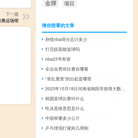
金牌
项目
下一篇
有奥运场馆
猜你想看的文章
孙悦nba得分总计多少
打完疫苗能篮球吗
nba23号有谁
全运会男排比赛在哪看
“丧乱蔑资”的出处是哪里
2023年10月18日河南省南阳市疫情大数据-今日/今天疫情全网搜索最新实时消息动态情况通知播报
校园篮球比赛叫什么
吃冰是啥意思是什么
中国举重多少公斤
乒乓球混打规则几局制