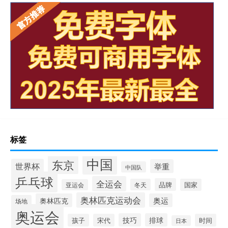
标签
中国
东京
世界杯
举重
中国队
乒乓球
全运会
品牌
冬天
国家
亚运会
奥林匹克运动会
奥林匹克
奥运
场地
奥运会
技巧
排球
孩子
宋代
时间
日本