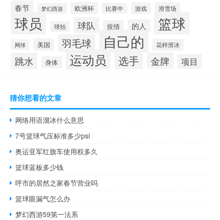
春节
欧洲杯
游戏
滑雪场
梦幻西游
比赛中
球员
篮球
球队
的人
疫情
球拍
自己的
羽毛球
美国
花样滑冰
网球
运动员
选手
跳水
金牌
项目
身体
猜你想看的文章
网络用语溜冰什么意思
7号篮球气压标准多少psi
奥运亚军红旗车使用权多久
篮球蓝板多少钱
呼市的居然之家春节营业吗
篮球眼漏气怎么办
梦幻西游59第一法系