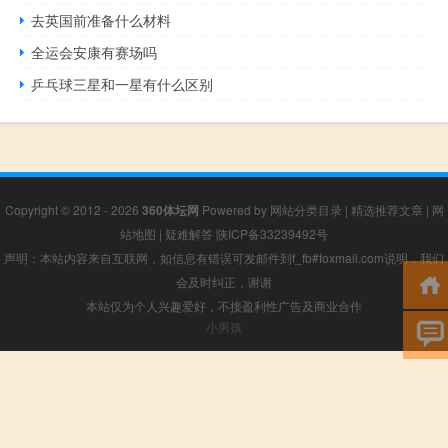
去英国前准备什么材料
全运会安康有赛场吗
乒乓球三星和一星有什么区别
Copyright © 2012 - 2026
360体坛网
Powered by
网站分类目录
|
精选推荐文章
|
网
站地图
|
疑难解答
陕ICP备33239492号
声明：本站内容来自互联网，如信息有错误可发邮件到f_fb#foxmail.com说明，我们
会及时纠正，谢谢
本站仅为个人兴趣爱好，不接盈利性广告及商业合作
小男孩