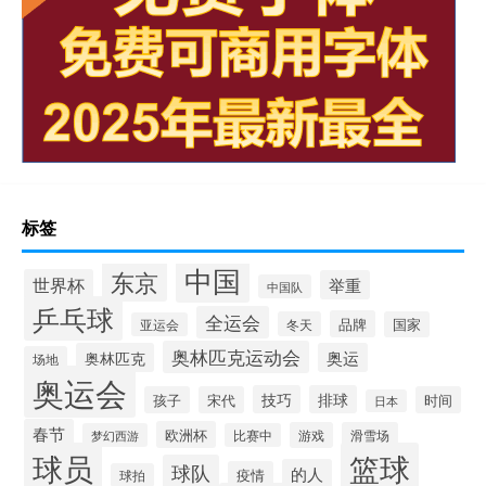
标签
中国
东京
世界杯
举重
中国队
乒乓球
全运会
品牌
冬天
国家
亚运会
奥林匹克运动会
奥林匹克
奥运
场地
奥运会
技巧
排球
孩子
宋代
时间
日本
春节
欧洲杯
游戏
滑雪场
梦幻西游
比赛中
球员
篮球
球队
的人
疫情
球拍