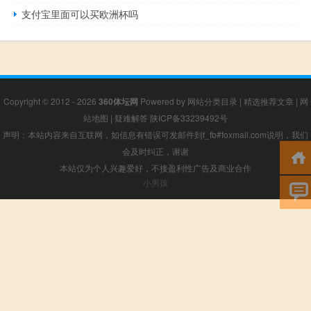
支付宝里面可以买欧洲杯吗
Copyright © 2012 - 2026
360体坛网
Powered by
网站分类目录
|
精选推荐文章
|
网
站地图
|
疑难解答
陕ICP备33239492号
声明：本站内容来自互联网，如信息有错误可发邮件到f_fb#foxmail.com说明，我们
会及时纠正，谢谢
本站仅为个人兴趣爱好，不接盈利性广告及商业合作
小男孩