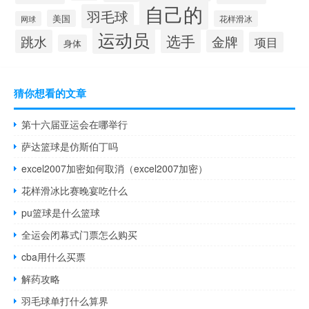
自己的
羽毛球
美国
花样滑冰
网球
运动员
选手
跳水
金牌
项目
身体
猜你想看的文章
第十六届亚运会在哪举行
萨达篮球是仿斯伯丁吗
excel2007加密如何取消（excel2007加密）
花样滑冰比赛晚宴吃什么
pu篮球是什么篮球
全运会闭幕式门票怎么购买
cba用什么买票
解药攻略
羽毛球单打什么算界