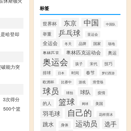
在休斯顿火
标签
中国
东京
世界杯
中国队
乒乓球
举重
但是哈登却
亚运会
全运会
品牌
冬天
国家
场地
奥林匹克运动会
奥林匹克
奥运
奥运会
技巧
孩子
宋代
突破能力突
春节
排球
时间
梦幻西游
日本
欧洲杯
游戏
滑雪场
比赛中
球员
球队
疫情
球拍
篮球
、3次得分
的人
美国
网球
500个篮
自己的
羽毛球
花样滑冰
运动员
选手
跳水
身体