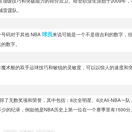
有顶级技巧和突破能力的得分后卫。哈登职业生涯始于2009年，
马城雷霆队。
球员
号码对于其他 NBA
来说可能是一个不是很吉利的数字，
运的数字。
有魔术般的双手运球技巧和敏锐的灵敏度，可以以惊人的速度和
得了无数奖项和荣誉，其中包括：8次全明星、6次All-NBA一队
不少的纪录，例如他是NBA历史上第一位在一个赛季里有1500分、