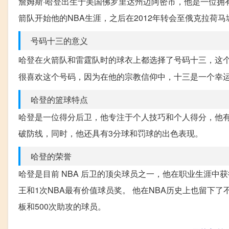
詹姆斯·哈登出生于美国佛罗里达州迈阿密市，他是一位拥
箭队开始他的NBA生涯，之后在2012年转会至俄克拉荷
号码十三的意义
哈登在火箭队和雷霆队时的球衣上都选择了号码十三，这个
很喜欢这个号码，因为在他的宗教信仰中，十三是一个幸
哈登的篮球特点
哈登是一位得分后卫，他专注于个人技巧和个人得分，他
破防线，同时，他还具有3分球和罚球的出色表现。
哈登的荣誉
哈登是目前 NBA 后卫的顶尖球员之一，他在职业生涯中获
王和1次NBA最有价值球员奖。 他在NBA历史上也留下了
板和500次助攻的球员。