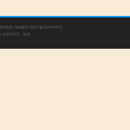
网站地图
|
疑难解答
陕ICP备33239492号
，我们会及时纠正，谢谢