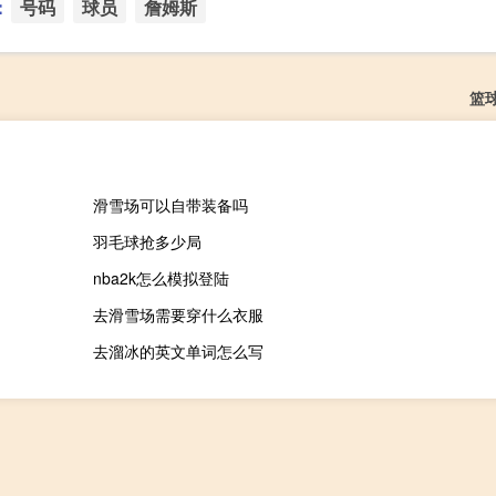
：
号码
球员
詹姆斯
篮
滑雪场可以自带装备吗
羽毛球抢多少局
nba2k怎么模拟登陆
去滑雪场需要穿什么衣服
去溜冰的英文单词怎么写