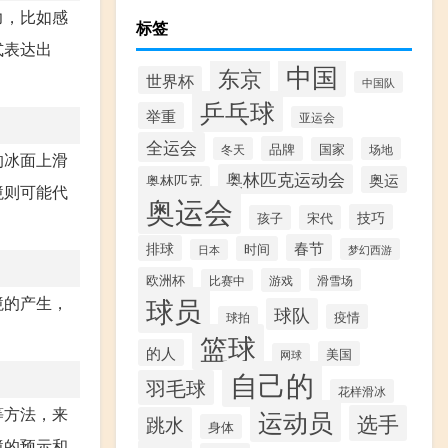
力，比如感
标签
式表达出
中国
东京
世界杯
中国队
乒乓球
举重
亚运会
全运会
品牌
冬天
国家
场地
的冰面上滑
奥林匹克运动会
奥林匹克
奥运
境则可能代
奥运会
技巧
孩子
宋代
春节
排球
时间
梦幻西游
日本
欧洲杯
游戏
滑雪场
比赛中
球员
境的产生，
球队
疫情
球拍
篮球
的人
美国
网球
自己的
羽毛球
花样滑冰
等方法，来
运动员
选手
跳水
身体
境的预示和