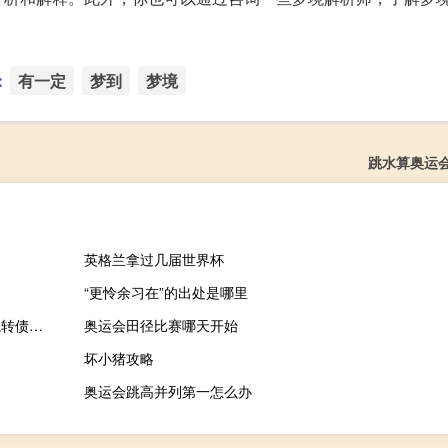
：
有一定
梦到
梦境
跳水算奥运
英格兰拿过几届世界杯
“更怜余习在”的出处是哪里
中证转债指数开盘上涨0.06%N星球转涨30%亚康转债涨近6%建龙转债跌0.43%
奥运会田径比赛哪天开始
坏小猪攻略
奥运会跳高并列第一怎么办