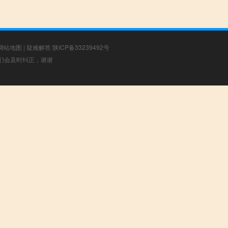
网站地图
|
疑难解答
陕ICP备33239492号
，我们会及时纠正，谢谢