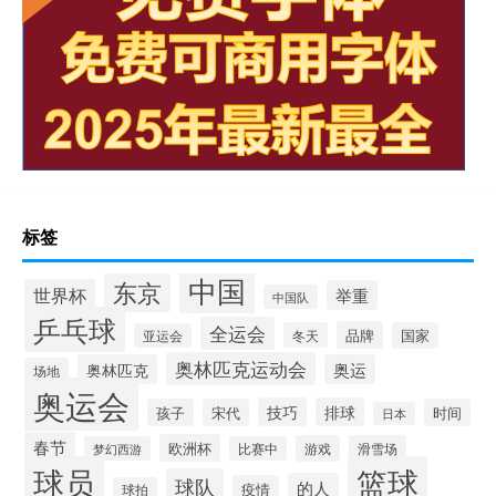
标签
中国
东京
世界杯
举重
中国队
乒乓球
全运会
品牌
冬天
国家
亚运会
奥林匹克运动会
奥林匹克
奥运
场地
奥运会
技巧
排球
孩子
宋代
时间
日本
春节
欧洲杯
游戏
滑雪场
梦幻西游
比赛中
球员
篮球
球队
的人
疫情
球拍