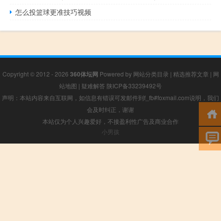
怎么投篮球更准技巧视频
Copyright © 2012 - 2026
360体坛网
Powered by
网站分类目录
|
精选推荐文章
|
网
站地图
|
疑难解答
陕ICP备33239492号
声明：本站内容来自互联网，如信息有错误可发邮件到f_fb#foxmail.com说明，我们
会及时纠正，谢谢
本站仅为个人兴趣爱好，不接盈利性广告及商业合作
小男孩