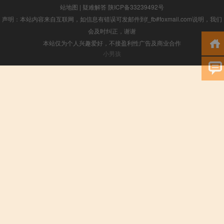
站地图
|
疑难解答
陕ICP备33239492号
声明：本站内容来自互联网，如信息有错误可发邮件到f_fb#foxmail.com说明，我们
会及时纠正，谢谢
本站仅为个人兴趣爱好，不接盈利性广告及商业合作
小男孩