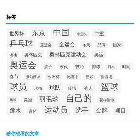
标签
中国
东京
世界杯
举重
中国队
乒乓球
全运会
品牌
冬天
国家
亚运会
奥林匹克运动会
奥林匹克
奥运
场地
奥运会
技巧
排球
孩子
宋代
时间
日本
春节
欧洲杯
游戏
滑雪场
梦幻西游
比赛中
球员
篮球
球队
的人
疫情
球拍
自己的
羽毛球
美国
花样滑冰
网球
运动员
选手
跳水
金牌
项目
身体
猜你想看的文章