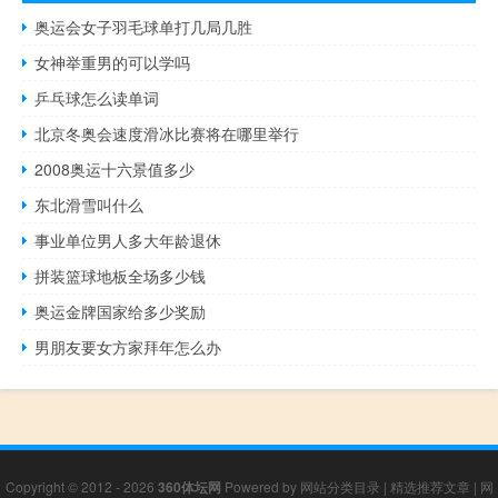
奥运会女子羽毛球单打几局几胜
女神举重男的可以学吗
乒乓球怎么读单词
北京冬奥会速度滑冰比赛将在哪里举行
2008奥运十六景值多少
东北滑雪叫什么
事业单位男人多大年龄退休
拼装篮球地板全场多少钱
奥运金牌国家给多少奖励
男朋友要女方家拜年怎么办
Copyright © 2012 - 2026
360体坛网
Powered by
网站分类目录
|
精选推荐文章
|
网