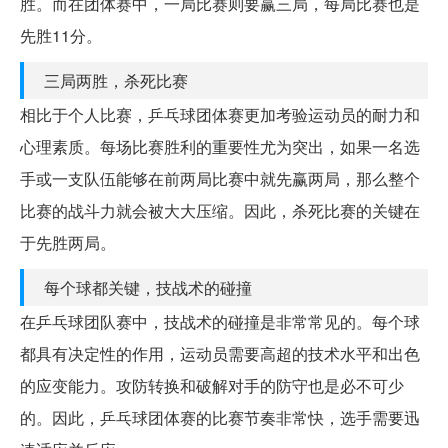
胜。而在团体赛中，一局比赛则要赢三局，每局比赛也是
先胜11分。
三局两胜，杀死比赛
相比于个人比赛，乒乓球团体赛更加考验运动员的耐力和
心理素质。每场比赛胜利的重要性尤为突出，如果一名选
手或一支队伍能够在前两局比赛中就先赢两局，那么整个
比赛的战斗力就会被大大压缩。因此，杀死比赛的关键在
于先胜两局。
每个球都关键，技战术的碰撞
在乒乓球团队赛中，技战术的碰撞是非常常见的。每个球
都具有决定性的作用，运动员需要高超的技术水平和出色
的应变能力。攻防转换和破解对手的防守也是必不可少
的。因此，乒乓球团体赛的比赛节奏非常快，选手需要迅