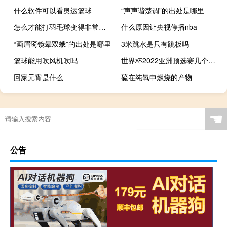
什么软件可以看奥运篮球
“声声谐楚调”的出处是哪里
怎么才能打羽毛球变得非常厉害
什么原因让央视停播nba
“画眉鸾镜晕双蛾”的出处是哪里
3米跳水是只有跳板吗
篮球能用吹风机吹吗
世界杯2022亚洲预选赛几个名额
回家元宵是什么
硫在纯氧中燃烧的产物
☚
公告