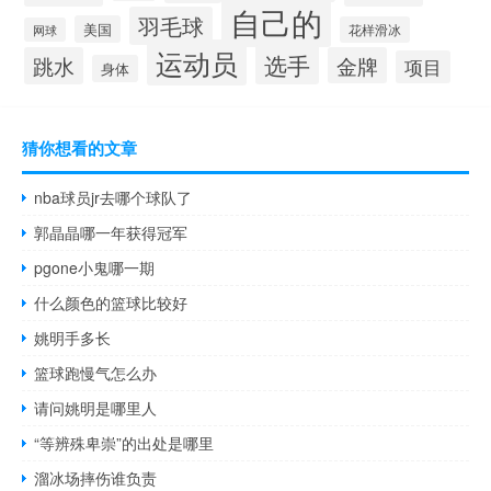
自己的
羽毛球
美国
花样滑冰
网球
运动员
选手
跳水
金牌
项目
身体
猜你想看的文章
nba球员jr去哪个球队了
郭晶晶哪一年获得冠军
pgone小鬼哪一期
什么颜色的篮球比较好
姚明手多长
篮球跑慢气怎么办
请问姚明是哪里人
“等辨殊卑崇”的出处是哪里
溜冰场摔伤谁负责