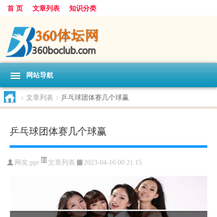
首 页
文章列表
知识分类
网站导航
>
文章列表
>
乒乓球团体赛几个球赢
乒乓球团体赛几个球赢
文章列表
网友:
ppr
2023-04-16 00:21:15