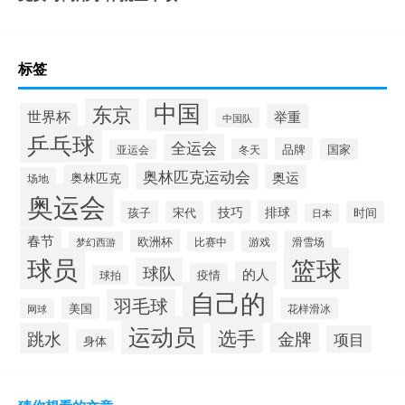
标签
中国
东京
世界杯
举重
中国队
乒乓球
全运会
品牌
冬天
国家
亚运会
奥林匹克运动会
奥林匹克
奥运
场地
奥运会
技巧
排球
孩子
宋代
时间
日本
春节
欧洲杯
游戏
滑雪场
梦幻西游
比赛中
球员
篮球
球队
的人
疫情
球拍
自己的
羽毛球
美国
花样滑冰
网球
运动员
选手
跳水
金牌
项目
身体