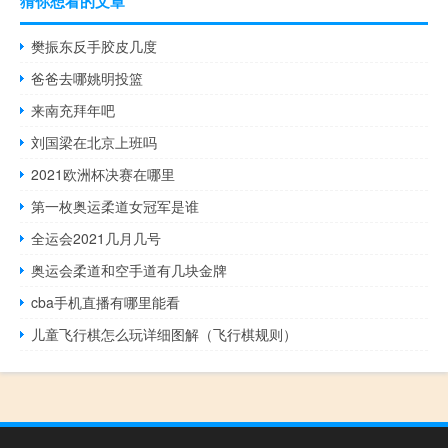
猜你想看的文章
樊振东反手胶皮几度
爸爸去哪姚明投篮
来南充拜年吧
刘国梁在北京上班吗
2021欧洲杯决赛在哪里
第一枚奥运柔道女冠军是谁
全运会2021几月几号
奥运会柔道和空手道有几块金牌
cba手机直播有哪里能看
儿童飞行棋怎么玩详细图解（飞行棋规则）