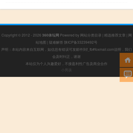
Copyright © 2012 - 2026
360体坛网
Powered by
网站分类目录
|
精选推荐文章
|
网
站地图
|
疑难解答
陕ICP备33239492号
声明：本站内容来自互联网，如信息有错误可发邮件到f_fb#foxmail.com说明，我们
会及时纠正，谢谢
本站仅为个人兴趣爱好，不接盈利性广告及商业合作
小男孩