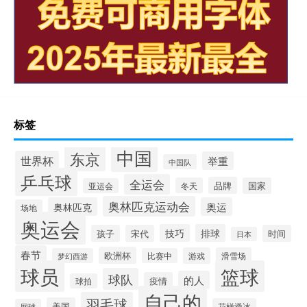
标签
中国
东京
世界杯
举重
中国队
乒乓球
全运会
品牌
冬天
国家
亚运会
奥林匹克运动会
奥林匹克
奥运
场地
奥运会
技巧
排球
孩子
宋代
时间
日本
春节
欧洲杯
游戏
滑雪场
梦幻西游
比赛中
球员
篮球
球队
的人
疫情
球拍
自己的
羽毛球
美国
花样滑冰
网球