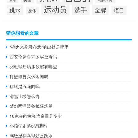
运动员
选手
跳水
金牌
项目
身体
猜你想看的文章
“魂之来兮君亦悲”的出处是哪里
西安全运会可以买票看吗
羽毛球后场步伐都有哪些
打篮球要买休闲鞋吗
猪腩是五花肉吗
滑雪上坡怎么办
梦幻西游装备掉落场景
18克金的黄金含金量是多少
小孩学走路o型腿吗
高敏是乒乓球还是跳水