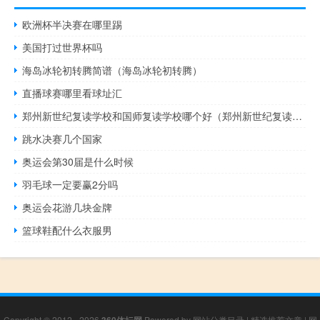
欧洲杯半决赛在哪里踢
美国打过世界杯吗
海岛冰轮初转腾简谱（海岛冰轮初转腾）
直播球赛哪里看球址汇
郑州新世纪复读学校和国师复读学校哪个好（郑州新世纪复读学校）
跳水决赛几个国家
奥运会第30届是什么时候
羽毛球一定要赢2分吗
奥运会花游几块金牌
篮球鞋配什么衣服男
Copyright © 2012 - 2026
360体坛网
Powered by
网站分类目录
|
精选推荐文章
|
网