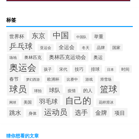
标签
中国
东京
世界杯
举重
中国队
乒乓球
全运会
品牌
冬天
国家
亚运会
奥林匹克运动会
奥林匹克
奥运
场地
奥运会
技巧
排球
孩子
宋代
时间
日本
春节
欧洲杯
游戏
滑雪场
梦幻西游
比赛中
球员
篮球
球队
的人
疫情
球拍
自己的
羽毛球
美国
花样滑冰
网球
运动员
选手
跳水
金牌
项目
身体
猜你想看的文章