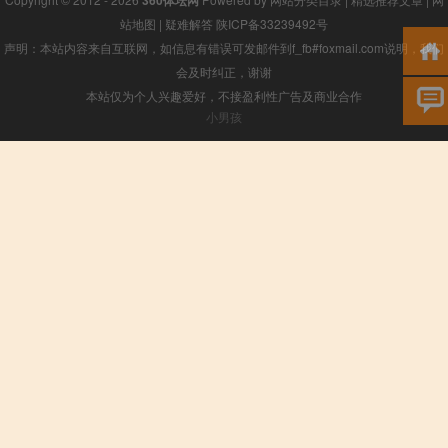
站地图
|
疑难解答
陕ICP备33239492号
声明：本站内容来自互联网，如信息有错误可发邮件到f_fb#foxmail.com说明，我们
会及时纠正，谢谢
本站仅为个人兴趣爱好，不接盈利性广告及商业合作
小男孩