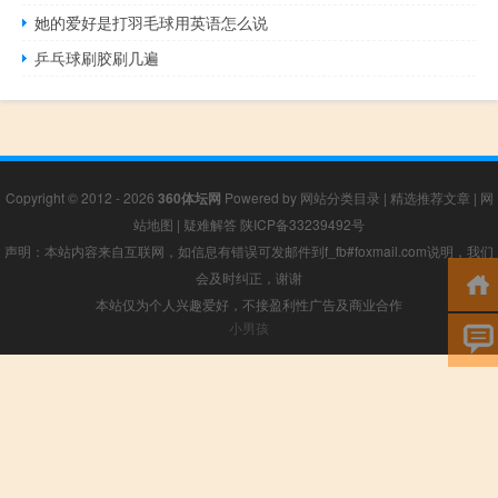
她的爱好是打羽毛球用英语怎么说
乒乓球刷胶刷几遍
Copyright © 2012 - 2026
360体坛网
Powered by
网站分类目录
|
精选推荐文章
|
网
站地图
|
疑难解答
陕ICP备33239492号
声明：本站内容来自互联网，如信息有错误可发邮件到f_fb#foxmail.com说明，我们
会及时纠正，谢谢
本站仅为个人兴趣爱好，不接盈利性广告及商业合作
小男孩