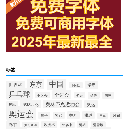
标签
中国
东京
世界杯
举重
中国队
乒乓球
全运会
品牌
冬天
国家
亚运会
奥林匹克运动会
奥林匹克
奥运
场地
奥运会
技巧
排球
孩子
宋代
时间
日本
春节
欧洲杯
游戏
滑雪场
梦幻西游
比赛中