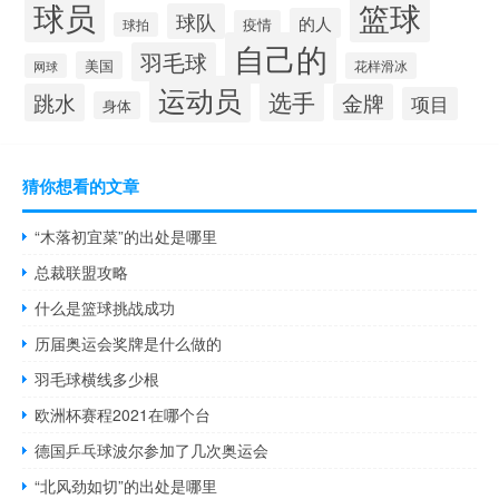
球员
篮球
球队
的人
疫情
球拍
自己的
羽毛球
美国
花样滑冰
网球
运动员
选手
跳水
金牌
项目
身体
猜你想看的文章
“木落初宜菜”的出处是哪里
总裁联盟攻略
什么是篮球挑战成功
历届奥运会奖牌是什么做的
羽毛球横线多少根
欧洲杯赛程2021在哪个台
德国乒乓球波尔参加了几次奥运会
“北风劲如切”的出处是哪里