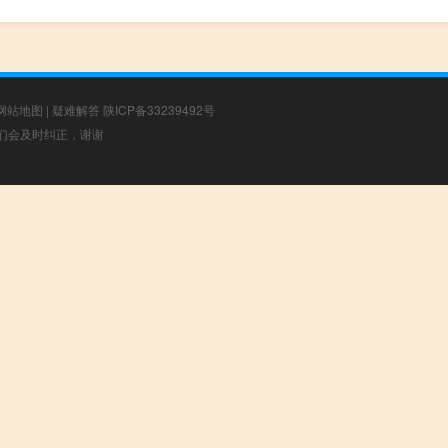
网站地图
|
疑难解答
陕ICP备33239492号
，我们会及时纠正，谢谢