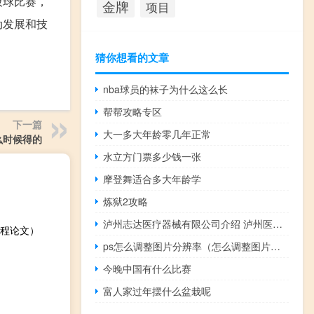
板球比赛，
金牌
项目
动发展和技
猜你想看的文章
nba球员的袜子为什么这么长
帮帮攻略专区
下一篇
大一多大年龄零几年正常
么时候得的
水立方门票多少钱一张
摩登舞适合多大年龄学
炼狱2攻略
泸州志达医疗器械有限公司介绍 泸州医疗器械职业学院
程论文）
ps怎么调整图片分辨率（怎么调整图片分辨率）
今晚中国有什么比赛
富人家过年摆什么盆栽呢