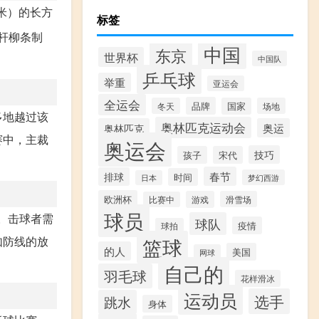
0米）的长方
标签
杆柳条制
中国
东京
世界杯
中国队
乒乓球
举重
亚运会
全运会
品牌
冬天
国家
场地
多地越过该
奥林匹克运动会
奥林匹克
奥运
赛中，主裁
奥运会
技巧
孩子
宋代
春节
排球
时间
梦幻西游
日本
欧洲杯
游戏
滑雪场
比赛中
球员
快。击球者需
球队
疫情
球拍
篮球
如防线的放
的人
美国
网球
自己的
羽毛球
花样滑冰
运动员
选手
跳水
身体