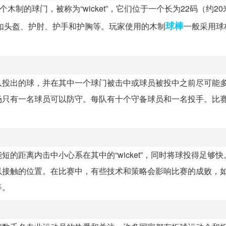
制的球门，被称为“wicket”，它们位于一个长为22码（约2
球棒
如头盔、护肘、护手和护胸等。玩家使用的木制
一般采用球
队投出的球，并在其中一个球门被击中或球员被投中之前尽可能
场只有一名球员可以防守。每队有十个守备球员和一名投手。比
的距离内击中小心系在其中的“wicket”，同时将球投得足够
以接触的位置。在比赛中，有些技术和策略会影响比赛的成败，
等。