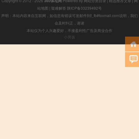
Copyright © 2012 - 2026
360体坛网
Powered by
网站分类目录
|
精选推荐文章
|
网
站地图
|
疑难解答
陕ICP备33239492号
声明：本站内容来自互联网，如信息有错误可发邮件到f_fb#foxmail.com说明，我们
会及时纠正，谢谢
本站仅为个人兴趣爱好，不接盈利性广告及商业合作
小男孩