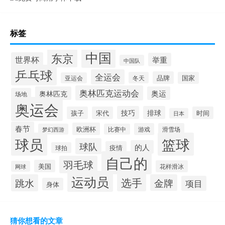
标签
中国
东京
世界杯
举重
中国队
乒乓球
全运会
品牌
冬天
国家
亚运会
奥林匹克运动会
奥林匹克
奥运
场地
奥运会
技巧
排球
孩子
宋代
时间
日本
春节
欧洲杯
游戏
滑雪场
梦幻西游
比赛中
球员
篮球
球队
的人
疫情
球拍
自己的
羽毛球
美国
花样滑冰
网球
运动员
选手
跳水
金牌
项目
身体
猜你想看的文章