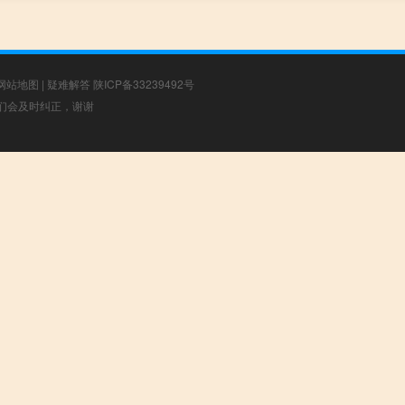
网站地图
|
疑难解答
陕ICP备33239492号
，我们会及时纠正，谢谢