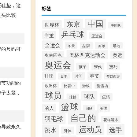
买鞋垫，这
标签
鞋头比较
中国
东京
世界杯
中国队
乒乓球
举重
亚运会
全运会
品牌
冬天
国家
场地
牌的尺码可
奥林匹克运动会
奥林匹克
奥运
。
奥运会
技巧
孩子
宋代
春节
排球
时间
梦幻西游
日本
调节功能的
欧洲杯
游戏
滑雪场
比赛中
球员
鞋子太紧，
球队
疫情
球拍
篮球
的人
美国
网球
自己的
羽毛球
花样滑冰
会导致永久
运动员
选手
跳水
身体