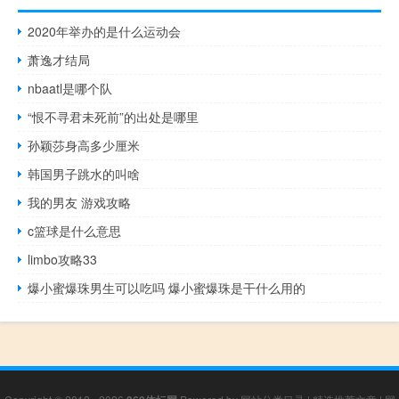
2020年举办的是什么运动会
萧逸才结局
nbaatl是哪个队
“恨不寻君未死前”的出处是哪里
孙颖莎身高多少厘米
韩国男子跳水的叫啥
我的男友 游戏攻略
c篮球是什么意思
limbo攻略33
爆小蜜爆珠男生可以吃吗 爆小蜜爆珠是干什么用的