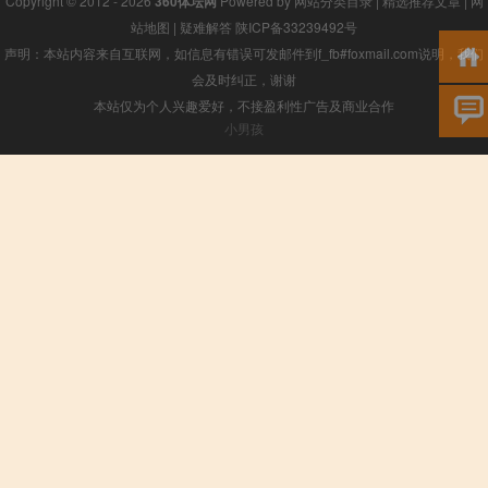
Copyright © 2012 - 2026
360体坛网
Powered by
网站分类目录
|
精选推荐文章
|
网
站地图
|
疑难解答
陕ICP备33239492号
声明：本站内容来自互联网，如信息有错误可发邮件到f_fb#foxmail.com说明，我们
会及时纠正，谢谢
本站仅为个人兴趣爱好，不接盈利性广告及商业合作
小男孩