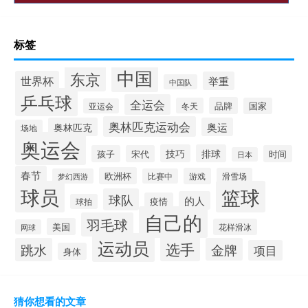
标签
中国
东京
世界杯
举重
中国队
乒乓球
全运会
品牌
冬天
国家
亚运会
奥林匹克运动会
奥林匹克
奥运
场地
奥运会
技巧
排球
孩子
宋代
时间
日本
春节
欧洲杯
游戏
滑雪场
梦幻西游
比赛中
球员
篮球
球队
的人
疫情
球拍
自己的
羽毛球
美国
花样滑冰
网球
运动员
选手
跳水
金牌
项目
身体
猜你想看的文章