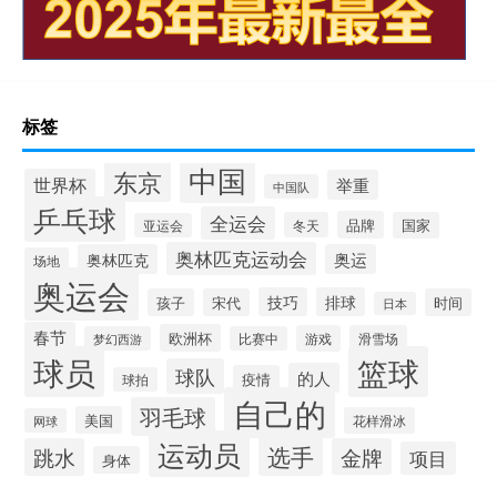
标签
中国
东京
世界杯
举重
中国队
乒乓球
全运会
品牌
冬天
国家
亚运会
奥林匹克运动会
奥林匹克
奥运
场地
奥运会
技巧
排球
孩子
宋代
时间
日本
春节
欧洲杯
游戏
滑雪场
梦幻西游
比赛中
球员
篮球
球队
的人
疫情
球拍
自己的
羽毛球
美国
花样滑冰
网球
运动员
选手
跳水
金牌
项目
身体