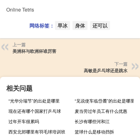
Online Tetris
网络标签：
旱冰
身体
还可以
上一篇
美洲杯与欧洲杯谁厉害
下一篇
高敏是乒乓球还是跳水
相关问题
“光华分瑞节”的出处是哪里
“见说使车临岱麓”的出处是哪里
现在还有哪个国家打乒乓球
麦当劳过年员工有什么优惠
过年开车很累吗
长沙有哪些河和江
西安北郊哪里有羽毛球培训班
篮球什么是移动挡拆