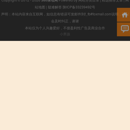
站地图
|
疑难解答
陕ICP备33239492号
声明：本站内容来自互联网，如信息有错误可发邮件到f_fb#foxmail.com说明，我们
会及时纠正，谢谢
本站仅为个人兴趣爱好，不接盈利性广告及商业合作
小男孩