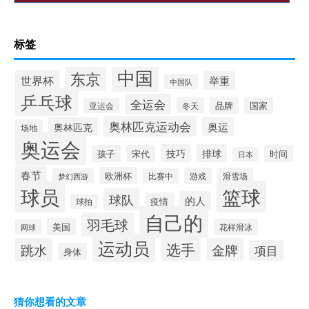
标签
中国
东京
世界杯
举重
中国队
乒乓球
全运会
品牌
冬天
国家
亚运会
奥林匹克运动会
奥林匹克
奥运
场地
奥运会
技巧
排球
孩子
宋代
时间
日本
春节
欧洲杯
游戏
滑雪场
梦幻西游
比赛中
球员
篮球
球队
的人
疫情
球拍
自己的
羽毛球
美国
花样滑冰
网球
运动员
选手
跳水
金牌
项目
身体
猜你想看的文章