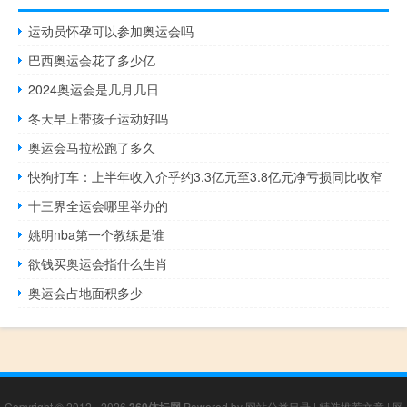
运动员怀孕可以参加奥运会吗
巴西奥运会花了多少亿
2024奥运会是几月几日
冬天早上带孩子运动好吗
奥运会马拉松跑了多久
快狗打车：上半年收入介乎约3.3亿元至3.8亿元净亏损同比收窄
十三界全运会哪里举办的
姚明nba第一个教练是谁
欲钱买奥运会指什么生肖
奥运会占地面积多少
Copyright © 2012 - 2026
360体坛网
Powered by
网站分类目录
|
精选推荐文章
|
网