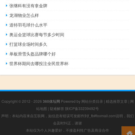
张继科有没有拿金牌
龙湖物业怎么样
道特羽毛球什么水平
奥运会篮球比赛每节多少时间
打篮球全场时间多久
单板滑雪头盔品牌哪个好
世界杯期间去哪投注全民世界杯
Copyright © 2012 - 2026
360体坛网
Powered by
网站分类目录
|
精选推荐文章
|
网
站地图
|
疑难解答
陕ICP备33239492号
声明：本站内容来自互联网，如信息有错误可发邮件到f_fb#foxmail.com说明，我们
会及时纠正，谢谢
本站仅为个人兴趣爱好，不接盈利性广告及商业合作