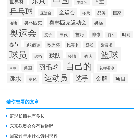
东京
世界杯
举重
中国队
乒乓球
全运会
品牌
冬天
国家
亚运会
奥林匹克运动会
奥林匹克
奥运
场地
奥运会
技巧
排球
孩子
宋代
时间
日本
春节
欧洲杯
游戏
滑雪场
梦幻西游
比赛中
球员
篮球
球队
的人
疫情
球拍
自己的
羽毛球
美国
花样滑冰
网球
运动员
选手
跳水
金牌
项目
身体
猜你想看的文章
篮球长筒袜有多长
东京残奥会会有转播吗
回家过年用什么诗词形容