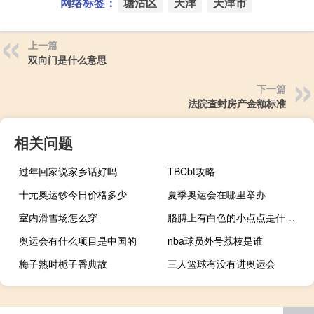
网络标签：
塘沽区
天津
天津市
上一篇
双向门是什么意思
下一篇
法院查封房产金额标准
相关问题
过年回家说家乡话好吗
TBCbt攻略
十元奥运钞今日价格多少
夏季奥运会在哪里举办
室内滑雪场怎么穿
胳膊上有白色的小点点是什么原因（胳膊上有白色的小点点是怎么回事）
奥运会有什么项目是中国的
nba球员外号荔枝是谁
梅子熟时栀子香典故
三人篮球有没有进奥运会