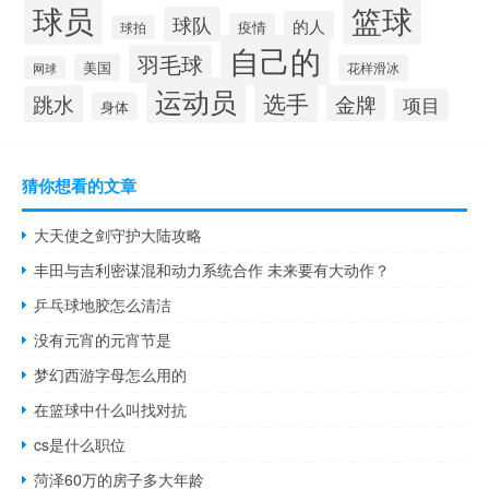
球员
篮球
球队
的人
疫情
球拍
自己的
羽毛球
美国
花样滑冰
网球
运动员
选手
跳水
金牌
项目
身体
猜你想看的文章
大天使之剑守护大陆攻略
丰田与吉利密谋混和动力系统合作 未来要有大动作？
乒乓球地胶怎么清洁
没有元宵的元宵节是
梦幻西游字母怎么用的
在篮球中什么叫找对抗
cs是什么职位
菏泽60万的房子多大年龄