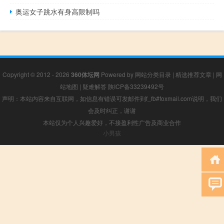
奥运女子跳水有身高限制吗
Copyright © 2012 - 2026
360体坛网
Powered by
网站分类目录
|
精选推荐文章
|
网
站地图
|
疑难解答
陕ICP备33239492号
声明：本站内容来自互联网，如信息有错误可发邮件到f_fb#foxmail.com说明，我们
会及时纠正，谢谢
本站仅为个人兴趣爱好，不接盈利性广告及商业合作
小男孩