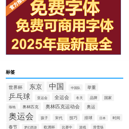
标签
中国
东京
世界杯
举重
中国队
乒乓球
全运会
品牌
冬天
国家
亚运会
奥林匹克运动会
奥林匹克
奥运
场地
奥运会
技巧
排球
孩子
宋代
时间
日本
春节
欧洲杯
游戏
滑雪场
梦幻西游
比赛中