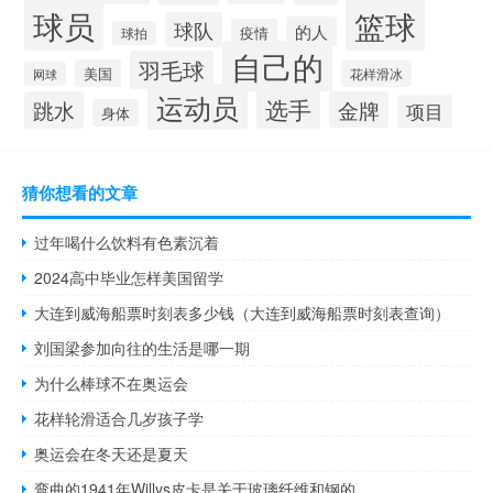
球员
篮球
球队
的人
疫情
球拍
自己的
羽毛球
美国
花样滑冰
网球
运动员
选手
跳水
金牌
项目
身体
猜你想看的文章
过年喝什么饮料有色素沉着
2024高中毕业怎样美国留学
大连到威海船票时刻表多少钱（大连到威海船票时刻表查询）
刘国梁参加向往的生活是哪一期
为什么棒球不在奥运会
花样轮滑适合几岁孩子学
奥运会在冬天还是夏天
弯曲的1941年Willys皮卡是关于玻璃纤维和钢的