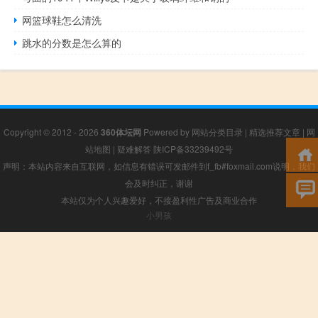
网篮球鞋怎么清洗
跳水的分数是怎么算的
Copyright © 2012 - 2026
360体坛网
Powered by
网站分类目录
|
精选推荐文章
|
网
站地图
|
疑难解答
陕ICP备33239492号
声明：本站内容来自互联网，如信息有错误可发邮件到f_fb#foxmail.com说明，我们
会及时纠正，谢谢
本站仅为个人兴趣爱好，不接盈利性广告及商业合作
小男孩