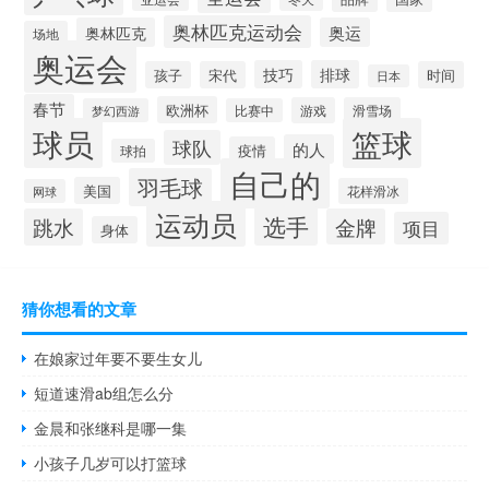
奥林匹克运动会
奥林匹克
奥运
场地
奥运会
技巧
排球
孩子
宋代
时间
日本
春节
欧洲杯
游戏
滑雪场
梦幻西游
比赛中
球员
篮球
球队
的人
疫情
球拍
自己的
羽毛球
美国
花样滑冰
网球
运动员
选手
跳水
金牌
项目
身体
猜你想看的文章
在娘家过年要不要生女儿
短道速滑ab组怎么分
金晨和张继科是哪一集
小孩子几岁可以打篮球