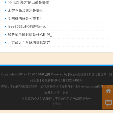
“不若灯照夕”的出处是哪里
宋智孝高台跳水是哪期
学围棋的好处和重要性
ieee8023u标准是指什么
税务师考试时间是什么时候_
北京成人乒乓球培训哪家好
Copyright © 2012 - 2026
360体坛网
Powered by
网站分类目录
|
精选推荐文章
|
网
站地图
|
疑难解答
陕ICP备33239492号
声明：本站内容来自互联网，如信息有错误可发邮件到f_fb#foxmail.com说明，我们
会及时纠正，谢谢
本站仅为个人兴趣爱好，不接盈利性广告及商业合作
小男孩