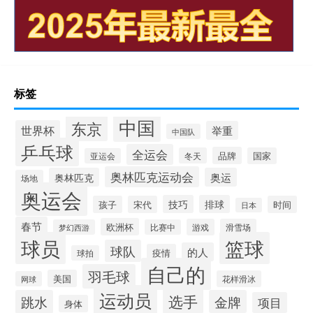
标签
中国
东京
世界杯
举重
中国队
乒乓球
全运会
品牌
冬天
国家
亚运会
奥林匹克运动会
奥林匹克
奥运
场地
奥运会
技巧
排球
孩子
宋代
时间
日本
春节
欧洲杯
游戏
滑雪场
梦幻西游
比赛中
球员
篮球
球队
的人
疫情
球拍
自己的
羽毛球
美国
花样滑冰
网球
运动员
选手
跳水
金牌
项目
身体