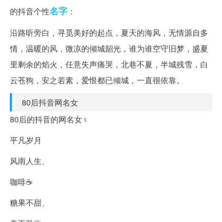
名字
的抖音个性
：
沿路听旁白，寻觅美好的起点，夏天的海风，无情源自多
情，温暖的风，微凉的倾城韶光，谁为谁空守旧梦，盛夏
里剩余的焰火，任意失声痛哭，北巷不夏，半城残雪，白
云苍狗，安之若素，爱恨都已倾城，一直很依靠。
80后抖音网名女
80后的抖音的网名女♀
平凡岁月
风雨人生、
咖啡☕
糖果不甜、