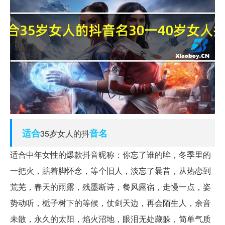
适合
音名
35岁女人的抖
适合中年女性的爆款抖音昵称：你忘了谁的眸，冬季里的
一把火，踮着脚怀念，等个旧人，淡忘了曩昔，从热恋到
荒芜，春天的雨露，残墨断诗，餐风露宿，走慢一点，姿
势动听，栀子树下的等候，仗剑天边，再会陌生人，余音
未散，永久的太阳，焰火沼地，眼泪无处藏躲，简单气质