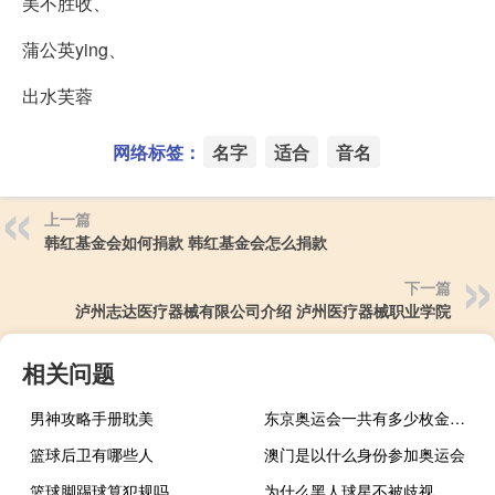
美不胜收、
蒲公英ying、
出水芙蓉
网络标签：
名字
适合
音名
上一篇
韩红基金会如何捐款 韩红基金会怎么捐款
下一篇
泸州志达医疗器械有限公司介绍 泸州医疗器械职业学院
相关问题
男神攻略手册耽美
东京奥运会一共有多少枚金牌项目
篮球后卫有哪些人
澳门是以什么身份参加奥运会
篮球脚踢球算犯规吗
为什么黑人球星不被歧视