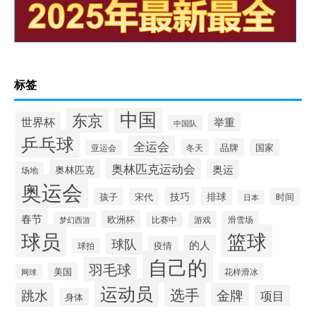
标签
中国
东京
世界杯
举重
中国队
乒乓球
全运会
品牌
冬天
国家
亚运会
奥林匹克运动会
奥林匹克
奥运
场地
奥运会
技巧
排球
孩子
宋代
时间
日本
春节
欧洲杯
游戏
滑雪场
梦幻西游
比赛中
球员
篮球
球队
的人
疫情
球拍
自己的
羽毛球
美国
花样滑冰
网球
运动员
选手
跳水
金牌
项目
身体