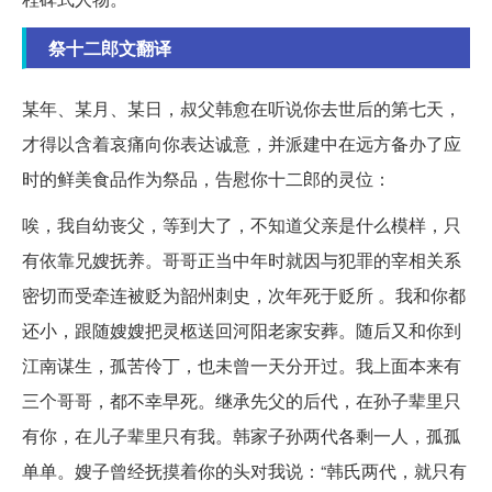
祭十二郎文翻译
某年、某月、某日，叔父韩愈在听说你去世后的第七天，
才得以含着哀痛向你表达诚意，并派建中在远方备办了应
时的鲜美食品作为祭品，告慰你十二郎的灵位：
唉，我自幼丧父，等到大了，不知道父亲是什么模样，只
有依靠兄嫂抚养。哥哥正当中年时就因与犯罪的宰相关系
密切而受牵连被贬为韶州刺史，次年死于贬所 。我和你都
还小，跟随嫂嫂把灵柩送回河阳老家安葬。随后又和你到
江南谋生，孤苦伶丁，也未曾一天分开过。我上面本来有
三个哥哥，都不幸早死。继承先父的后代，在孙子辈里只
有你，在儿子辈里只有我。韩家子孙两代各剩一人，孤孤
单单。嫂子曾经抚摸着你的头对我说：“韩氏两代，就只有