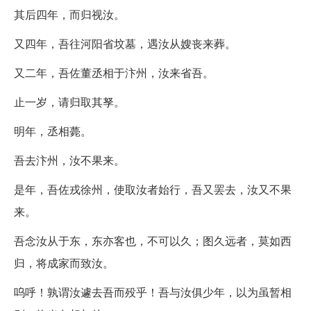
其后四年，而归视汝。
又四年，吾往河阳省坟墓，遇汝从嫂丧来葬。
又二年，吾佐董丞相于汴州，汝来省吾。
止一岁，请归取其孥。
明年，丞相薨。
吾去汴州，汝不果来。
是年，吾佐戎徐州，使取汝者始行，吾又罢去，汝又不果
来。
吾念汝从于东，东亦客也，不可以久；图久远者，莫如西
归，将成家而致汝。
呜呼！孰谓汝遽去吾而殁乎！吾与汝俱少年，以为虽暂相