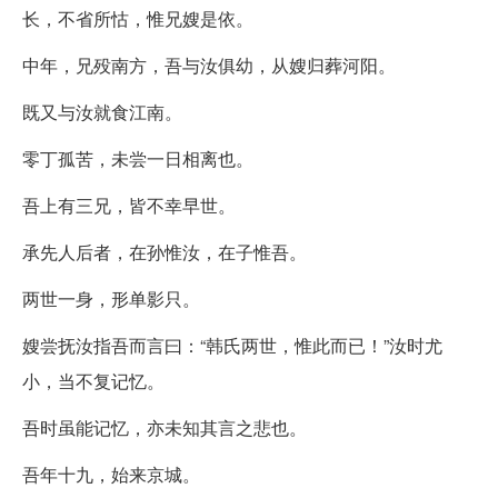
长，不省所怙，惟兄嫂是依。
中年，兄殁南方，吾与汝俱幼，从嫂归葬河阳。
既又与汝就食江南。
零丁孤苦，未尝一日相离也。
吾上有三兄，皆不幸早世。
承先人后者，在孙惟汝，在子惟吾。
两世一身，形单影只。
嫂尝抚汝指吾而言曰：“韩氏两世，惟此而已！”汝时尤
小，当不复记忆。
吾时虽能记忆，亦未知其言之悲也。
吾年十九，始来京城。