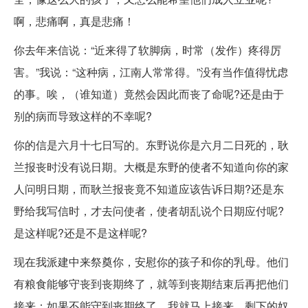
啊，悲痛啊，真是悲痛！
你去年来信说：“近来得了软脚病，时常（发作）疼得厉
害。”我说：“这种病，江南人常常得。”没有当作值得忧虑
的事。唉，（谁知道）竟然会因此而丧了命呢?还是由于
别的病而导致这样的不幸呢?
你的信是六月十七日写的。东野说你是六月二日死的，耿
兰报丧时没有说日期。大概是东野的使者不知道向你的家
人问明日期，而耿兰报丧竟不知道应该告诉日期?还是东
野给我写信时，才去问使者，使者胡乱说个日期应付呢?
是这样呢?还是不是这样呢?
现在我派建中来祭奠你，安慰你的孩子和你的乳母。他们
有粮食能够守丧到丧期终了，就等到丧期结束后再把他们
接来；如果不能守到丧期终了，我就马上接来。剩下的奴