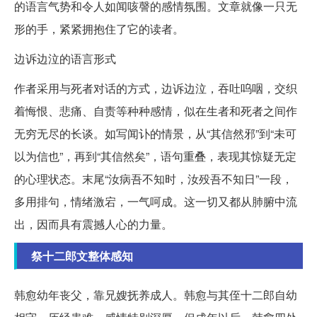
的语言气势和令人如闻咳謦的感情氛围。文章就像一只无
形的手，紧紧拥抱住了它的读者。
边诉边泣的语言形式
作者采用与死者对话的方式，边诉边泣，吞吐呜咽，交织
着悔恨、悲痛、自责等种种感情，似在生者和死者之间作
无穷无尽的长谈。如写闻讣的情景，从“其信然邪”到“未可
以为信也”，再到“其信然矣”，语句重叠，表现其惊疑无定
的心理状态。末尾“汝病吾不知时，汝殁吾不知日”一段，
多用排句，情绪激宕，一气呵成。这一切又都从肺腑中流
出，因而具有震撼人心的力量。
祭十二郎文整体感知
韩愈幼年丧父，靠兄嫂抚养成人。韩愈与其侄十二郎自幼