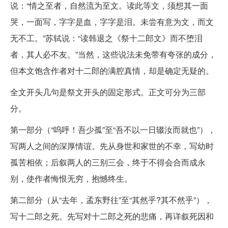
说：“情之至者，自然流为至文。读此等文，须想其一面
哭，一面写，字字是血，字字是泪。未尝有意为文，而文
无不工。”苏轼说：“读韩退之《祭十二郎文》而不堕泪
者，其人必不友。”当然，这些说法未免带有夸张的成分，
但本文饱含作者对十二郎的满腔真情，却是确定无疑的。
全文开头几句是祭文开头的固定形式。正文可分为三部
分。
第一部分（“呜呼！吾少孤”至“吾不以一日辍汝而就也”），
写两人之间的深厚情谊。先从身世和家世的不幸，写幼时
孤苦相依；后叙两人的三别三会，终于不得会合而成永
别，使作者悔恨无穷，抱憾终生。
第二部分（从“去年，孟东野往”至“其然乎?其不然乎”），
写十二郎之死。先写对十二郎之死的悲痛，再详叙死因和