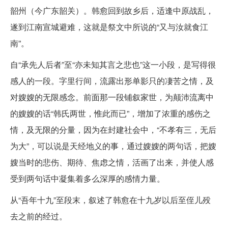
韶州（今广东韶关）。韩愈回到故乡后，适逢中原战乱，
遂到江南宣城避难，这就是祭文中所说的“又与汝就食江
南”。
自“承先人后者”至“亦未知其言之悲也”这一小段，是写得很
感人的一段。字里行间，流露出形单影只的凄苦之情，及
对嫂嫂的无限感念。前面那一段铺叙家世，为颠沛流离中
的嫂嫂的话“韩氏两世，惟此而已”，增加了浓重的感伤之
情，及无限的分量，因为在封建社会中，“不孝有三，无后
为大”，可以说是天经地义的事，通过嫂嫂的两句话，把嫂
嫂当时的悲伤、期待、焦虑之情，活画了出来，并使人感
受到两句话中凝集着多么深厚的感情力量。
从“吾年十九”至段末，叙述了韩愈在十九岁以后至侄儿殁
去之前的经过。