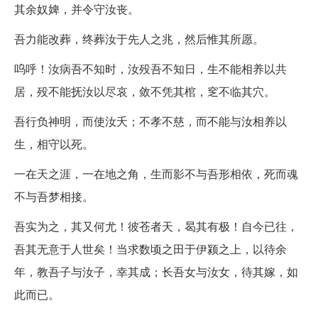
其余奴婢，并令守汝丧。
吾力能改葬，终葬汝于先人之兆，然后惟其所愿。
呜呼！汝病吾不知时，汝殁吾不知日，生不能相养以共
居，殁不能抚汝以尽哀，敛不凭其棺，窆不临其穴。
吾行负神明，而使汝夭；不孝不慈，而不能与汝相养以
生，相守以死。
一在天之涯，一在地之角，生而影不与吾形相依，死而魂
不与吾梦相接。
吾实为之，其又何尤！彼苍者天，曷其有极！自今已往，
吾其无意于人世矣！当求数顷之田于伊颍之上，以待余
年，教吾子与汝子，幸其成；长吾女与汝女，待其嫁，如
此而已。