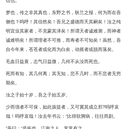
信也。
梦也，传之非其真也，东野之书，耿兰之报，何为而在吾
侧也？呜呼！其信然矣！吾兄之盛德而夭其嗣矣！汝之纯
明宜业其家者，不克蒙其泽矣！所谓天者诚难测，而神者
诚难明矣！所谓理者不可推，而寿者不可知矣！虽然，吾
自今年来，苍苍者或化而为白矣，动摇者或脱而落矣。
毛血日益衰，志气日益微，几何不从汝而死也。
死而有知，其几何离；其无知，悲不几时，而不悲者无穷
期矣。
汝之子始十岁，吾之子始五岁。
少而强者不可保，如此孩提者，又可冀其成立邪?呜呼哀
哉！呜呼哀哉！汝去年书云：“比得软脚病，往往而剧。
”吾曰：“是疾也，江南之人，常常有之。