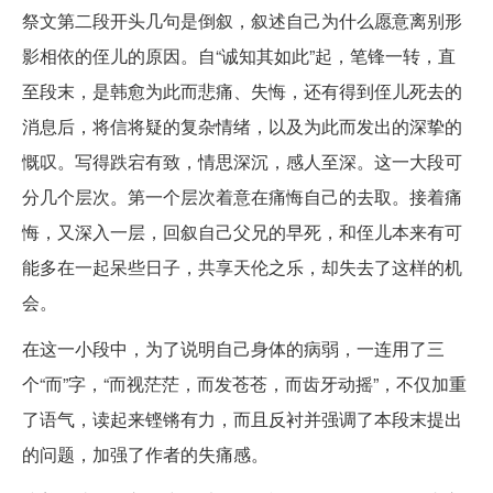
祭文第二段开头几句是倒叙，叙述自己为什么愿意离别形
影相依的侄儿的原因。自“诚知其如此”起，笔锋一转，直
至段末，是韩愈为此而悲痛、失悔，还有得到侄儿死去的
消息后，将信将疑的复杂情绪，以及为此而发出的深挚的
慨叹。写得跌宕有致，情思深沉，感人至深。这一大段可
分几个层次。第一个层次着意在痛悔自己的去取。接着痛
悔，又深入一层，回叙自己父兄的早死，和侄儿本来有可
能多在一起呆些日子，共享天伦之乐，却失去了这样的机
会。
在这一小段中，为了说明自己身体的病弱，一连用了三
个“而”字，“而视茫茫，而发苍苍，而齿牙动摇”，不仅加重
了语气，读起来铿锵有力，而且反衬并强调了本段末提出
的问题，加强了作者的失痛感。