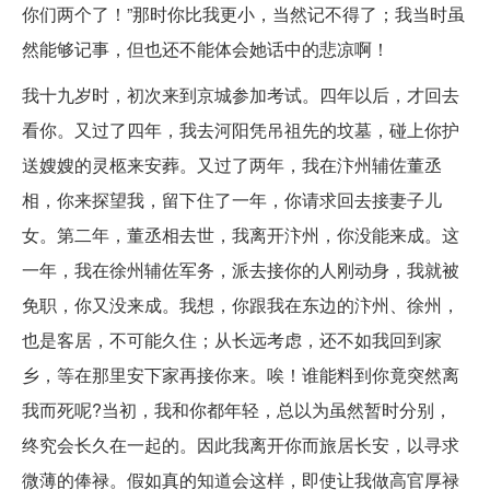
你们两个了！”那时你比我更小，当然记不得了；我当时虽
然能够记事，但也还不能体会她话中的悲凉啊！
我十九岁时，初次来到京城参加考试。四年以后，才回去
看你。又过了四年，我去河阳凭吊祖先的坟墓，碰上你护
送嫂嫂的灵柩来安葬。又过了两年，我在汴州辅佐董丞
相，你来探望我，留下住了一年，你请求回去接妻子儿
女。第二年，董丞相去世，我离开汴州，你没能来成。这
一年，我在徐州辅佐军务，派去接你的人刚动身，我就被
免职，你又没来成。我想，你跟我在东边的汴州、徐州，
也是客居，不可能久住；从长远考虑，还不如我回到家
乡，等在那里安下家再接你来。唉！谁能料到你竟突然离
我而死呢?当初，我和你都年轻，总以为虽然暂时分别，
终究会长久在一起的。因此我离开你而旅居长安，以寻求
微薄的俸禄。假如真的知道会这样，即使让我做高官厚禄