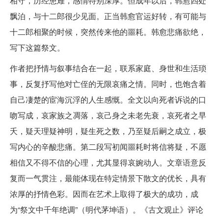
相守，历经患难，感情特别深厚。但成年以后，韩愈四处
飘泊，与十二郎很少见面。正当韩愈官运好转，有可能与
十二郎相聚的时候，突然传来他的噩耗。韩愈悲痛欲绝，
写下这篇祭文。
作者把抒情与叙事结合在一起，联系家庭、身世和生活琐
事，反复抒写他对亡侄的无限哀痛之情。同时，也饱含着
自己凄楚的宦海沉浮的人生感慨。全文以向死者诉说的口
吻写成，哀家族之凋落，哀己身之未老先衰，哀死者之早
夭，疑天理疑神明，疑生死之数，乃至疑后嗣之成立，极
写内心的辛酸悲痛。第二段写初闻噩耗时将信将疑，不愿
相信又不得不信的心理，尤其显得哀婉动人。文章语意反
复而一气贯注，最能体现在特定情景下散文的优长，具有
浓厚的抒情色彩。因而在艺术上取得了极大的成功，成
为“祭文中千年绝调”（明代茅坤语）。《古文观止》评论