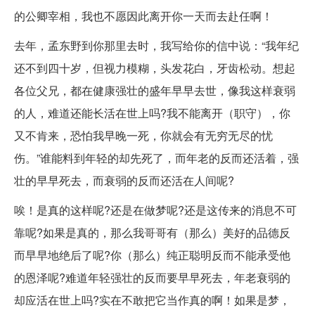
的公卿宰相，我也不愿因此离开你一天而去赴任啊！
去年，孟东野到你那里去时，我写给你的信中说：“我年纪
还不到四十岁，但视力模糊，头发花白，牙齿松动。想起
各位父兄，都在健康强壮的盛年早早去世，像我这样衰弱
的人，难道还能长活在世上吗?我不能离开（职守），你
又不肯来，恐怕我早晚一死，你就会有无穷无尽的忧
伤。”谁能料到年轻的却先死了，而年老的反而还活着，强
壮的早早死去，而衰弱的反而还活在人间呢?
唉！是真的这样呢?还是在做梦呢?还是这传来的消息不可
靠呢?如果是真的，那么我哥哥有（那么）美好的品德反
而早早地绝后了呢?你（那么）纯正聪明反而不能承受他
的恩泽呢?难道年轻强壮的反而要早早死去，年老衰弱的
却应活在世上吗?实在不敢把它当作真的啊！如果是梦，