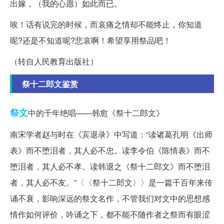
出嫁，（我的心愿）如此而已。
唉！话有说完的时候，而哀痛之情却不能终止，你知道
呢?还是不知道呢?悲哀啊！希望享用祭品吧！
（转自人民教育出版社）
祭十二郎文鉴赏
祭文
中的千年绝唱——韩愈《祭十二郎文》
南宋学者赵与时在《宾退录》中写道：“读诸葛孔明《出师
表》而不堕泪者，其人必不忠。读李令伯《陈情表》而不
堕泪者，其人必不孝。读韩退之《祭十二郎文》而不堕泪
者，其人必不友。”〈〈祭十二郎文〉〉是一篇千百年来传
诵不衰，影响深远的祭文名作，不管我们对文中的思想感
情作如何评价，吟诵之下，都不能不随作者之祭而有眼涩