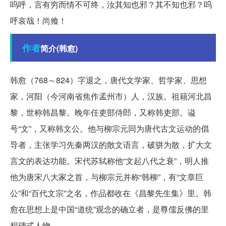
呜呼，言有穷而情不可终，汝其知也邪？其不知也邪？呜
呼哀哉！尚飨！
作者
简介(韩愈)
韩愈（768～824）字退之，唐代文学家、哲学家、思想
家，河阳（今河南省焦作孟州市）人，汉族。祖籍河北昌
黎，世称韩昌黎。晚年任吏部侍郎，又称韩吏部。谥
号“文”，又称韩文公。他与柳宗元同为唐代古文运动的倡
导者，主张学习先秦两汉的散文语言，破骈为散，扩大文
言文的表达功能。宋代苏轼称他“文起八代之衰”，明人推
他为唐宋八大家之首，与柳宗元并称“韩柳”，有“文章巨
公”和“百代文宗”之名，作品都收在《昌黎先生集》里。韩
愈在思想上是中国“道统”观念的确立者，是尊儒反佛的里
程碑式人物。