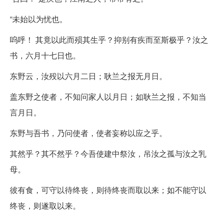
”未始以为忧也。
呜呼！ 其竟以此而殒其生乎？抑别有疾而至斯极乎？汝之
书，六月十七日也。
东野云，汝殁以六月二日；耿兰之报无月日。
盖东野之使者，不知问家人以月日；如耿兰之报，不知当
言月日。
东野与吾书，乃问使者，使者妄称以应之乎。
其然乎？其不然乎？今吾使建中祭汝，吊汝之孤与汝之乳
母。
彼有食，可守以待终丧，则待终丧而取以来；如不能守以
终丧，则遂取以来。