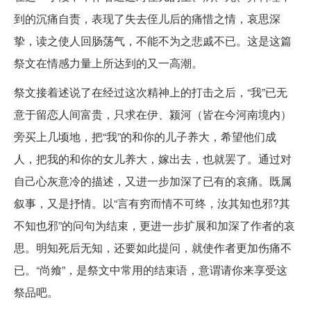
到的沉痛自责，表现了失去侄儿后的痛惜之情，哀思深
挚，读之使人回肠荡气，不能不为之悲戚不已。这是这篇
祭文在情感力量上所达到的又一高潮。
祭文接着述说了在经过这次精神上的打击之后，“我”已无
意于留恋人间富贵，只求在伊、颍河（皆在今河南境内）
旁买上几顷地，把“我”的和你的儿子养大，希望他们成
人，把我的和你的女儿养大，嫁出去，也就罢了。通过对
自己心灰意冷的描述，又进一步加深了已有的哀痛。既属
叙事，又是抒情。以“言有穷而情不可终，汝其知也邪?其
不知也邪”的问句为结束，更进一步扩展和加深了作者的哀
思。明知死后无知，还要如此提问，就使作者更加伤痛不
已。“尚飨”，是祭文中常用的结束语，意谓请你来享受这
祭品吧。