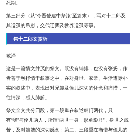
死期。
第三部分（从“今吾使建中祭汝”至篇末），写对十二郎及
其遗孤的吊慰，交代迁葬及教养遗孤等事。
祭十二郎文赏析
敏泽
这是一篇情文并茂的祭文。既没有铺排，也没有张扬，作
者善于融抒情于叙事之中，在对身世、家常、生活遭际朴
实的叙述中，表现出对兄嫂及侄儿深切的怀念和痛惜，一
往情深，感人肺腑。
祭文全文共分四段，第一段重在叙述韩门两代，只
有“我”与侄儿两人，所谓“两世一身，形单影只”，身世之戚
苦，及对嫂嫂的深切感念；第二、三段重在痛惜与侄儿的