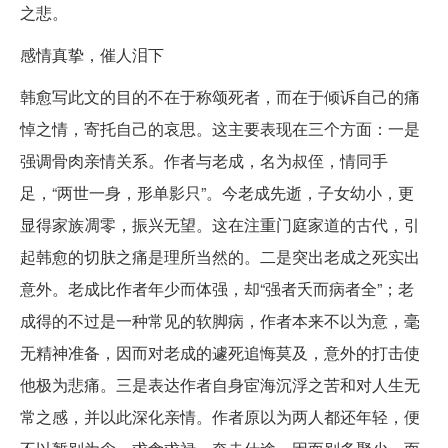
之悲。
感情真挚，催人泪下
韩愈写此文的目的不在于称颂死者，而在于倾诉自己的痛
悼之情，寄托自己的哀思。这主要表现在三个方面：一是
强调骨肉亲情关系。作者与老成，名为叔侄，情同手
足，“两世一身，形单影只”。今老成先逝，子女幼小，更
显得家族凋零，振兴无望。这在注重门庭家道的古代，引
起韩愈的切肤之痛是理所当然的。二是突出老成之死实出
意外。老成比作者年少而体强，却“强者夭而病者全”；老
成得的不过是一种常见的软脚病，作者本来不以为意，毫
无精神准备，因而对老成的遽死追悔莫及，意外的打击使
他极为悲痛。三是表达作者自身宦海沉浮之苦和对人生无
常之感，并以此深化亲情。作者原以为两人都还年轻，便