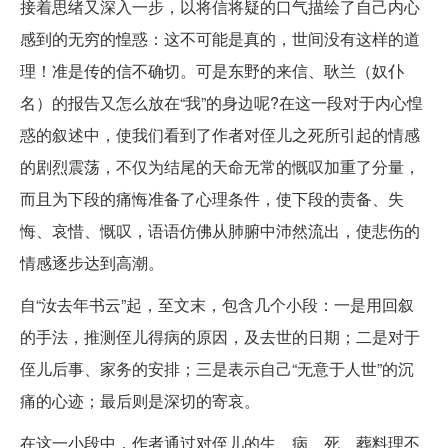
接着思绪又深入一步，以将信将疑的口气描绘了自己内心
感到的无穷的惶惑：这不可能是真的，世间没有这样的道
理！准是传的信不确切。可是东野的来信、耿兰（奴仆
名）的报告又怎么放在“我”的身边呢?在这一段对于内心惶
惑的叙述中，使我们看到了作者对侄儿之死所引起的情感
的剧烈震荡，不仅为结尾的天命无常的慨叹加重了分量，
而且为下段的痛悔准备了心理条件，使下段的责备、失
悔、哀惜、慨叹，语语仿佛从肺腑中沛然流出，使悲伤的
情感逐步达到高潮。
自“汝去年书云”起，至文末，包含几个小段：一是用回叙
的手法，推测侄儿得病的原因，及去世的日期；二是对于
侄儿后事、家务的安排；三是表示自己“无意于人世”的沉
痛的心迹；最后则是深切的寄哀。
在这一小段中，作者通过对侄儿的生、病、死、葬料理不