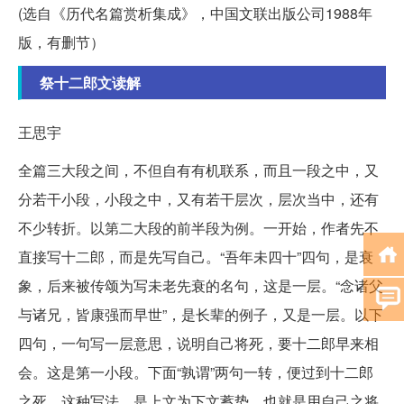
(选自《历代名篇赏析集成》，中国文联出版公司1988年
版，有删节）
祭十二郎文读解
王思宇
全篇三大段之间，不但自有有机联系，而且一段之中，又
分若干小段，小段之中，又有若干层次，层次当中，还有
不少转折。以第二大段的前半段为例。一开始，作者先不
直接写十二郎，而是先写自己。“吾年未四十”四句，是衰
象，后来被传颂为写未老先衰的名句，这是一层。“念诸父
与诸兄，皆康强而早世”，是长辈的例子，又是一层。以下
四句，一句写一层意思，说明自己将死，要十二郎早来相
会。这是第一小段。下面“孰谓”两句一转，便过到十二郎
之死。这种写法，是上文为下文蓄势，也就是用自己之将