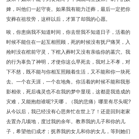
婢，叫他们一起守丧。如果我有能力迁葬，最后一定把你
安葬在祖坟旁，这样以后，才算了却我的心愿。
唉，你患病我不知道时间，你去世我不知道日子，活着的
时候不能住在一起互相照顾，死的时候没有抚尸痛哭，入
殓时没在棺前守灵，下棺入葬时又没有亲临你的墓穴。我
的行为辜负了神明，才使你这么早死去，我对上不孝，对
下不慈，既不能与你相互照顾着生活，又不能和你一块死
去。一个在天涯，一个在地角。你活着的时候不能和我形
影相依，死后魂灵也不在我的梦中显现，这都是我造成的
灾难，又能抱怨谁呢?天哪，（我的悲痛）哪里有尽头呢?
从今以后，我已经没有心思奔忙在世上了！还是回到老家
去置办几顷地，度过我的余年。教养我的儿子和你的儿
子，希望他们成才；抚养我的女儿和你的女儿，等到她们