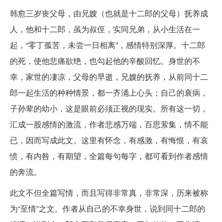
韩愈三岁丧父母，由兄嫂（也就是十二郎的父母）抚养成
人，他和十二郎，虽为叔侄，实同兄弟，从小生活在一
起，“零丁孤苦，未尝一日相离”，感情特别深厚。十二郎
的死，使他悲痛欲绝，也勾起他的辛酸回忆。身世的不
幸，家世的凄凉，父母的早逝，兄嫂的抚养，从前同十二
郎一起生活的种种情景，都一齐涌上心头；自己的衰病，
子孙辈的幼小，这是眼前必须正视的现实。所有这一切，
汇成一股感情的激流，作者悲感万端，百思萦集，情不能
已，因而写成此文。这里有怀念，有感激，有悔恨，有哀
愤，有内咎，有期望，全篇每句每字，都可看到作者感情
的奔流。
此文不但全篇写情，而且写得非常真，非常深，历来被称
为“至情”之文。作者从自己的不幸身世，说到同十二郎的