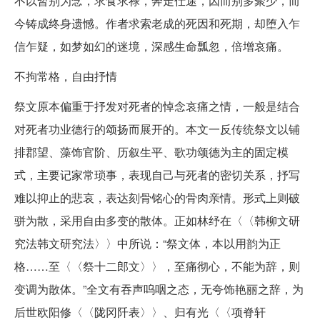
不以暂别为念，求食求禄，奔走仕途，因而别多聚少，而
今铸成终身遗憾。作者求索老成的死因和死期，却堕入乍
信乍疑，如梦如幻的迷境，深感生命瓢忽，倍增哀痛。
不拘常格，自由抒情
祭文原本偏重于抒发对死者的悼念哀痛之情，一般是结合
对死者功业德行的颂扬而展开的。本文一反传统祭文以铺
排郡望、藻饰官阶、历叙生平、歌功颂德为主的固定模
式，主要记家常琐事，表现自己与死者的密切关系，抒写
难以抑止的悲哀，表达刻骨铭心的骨肉亲情。形式上则破
骈为散，采用自由多变的散体。正如林纾在〈〈韩柳文研
究法韩文研究法〉〉中所说：“祭文体，本以用韵为正
格……至〈〈祭十二郎文〉〉，至痛彻心，不能为辞，则
变调为散体。”全文有吞声呜咽之态，无夸饰艳丽之辞，为
后世欧阳修〈〈陇冈阡表〉〉、归有光〈〈项脊轩