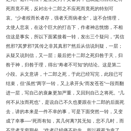
死而竟不死，反衬出十二郎之不应死而竟死的特别可
哀。“少者殁而长者存，强者夭而病者全”，这不合情理，
太使人悲哀，在这个巨大的打击下，作者神志恍惚，不相
信这是事实，所以下面紧接着一转，发出三个疑问，“其信
然邪?其梦邪?其传之非其真邪?”然后从信说到疑，一层；
从疑又说到信，又一层；最后把十二郎之死归咎于天，归
咎于神，归咎于理，得出“寿者不可知”的结论。这是第二
小段。从文意讲，十二郎之死，于此已经写完，此段已可
结束，但“虽然”两字一转，又上承开头“而发苍苍”一段而翻
进一层，写自己的衰象更加严重，又回到自己之将死。“几
何不从汝而死也”，是说自己不久也要跟在十二郎的后面死
去，讲的本来是一件不幸的事，可是下面突然一转，又变
成了幸事──“死而有知，其几何离?其无知，悲不几时，而
不悲者无穷期矣。”作者已经痛不欲生，所以视死为幸了。