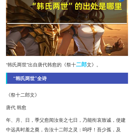
二郎
“韩氏两世”出自唐代韩愈的《祭十
文》。
“韩氏两世”全诗
《祭十二郎文》
唐代 韩愈
年、月、日，季父愈闻汝丧之七日，乃能衔哀致诚，使建
中远具时羞之奠，告汝十二郎之灵：呜呼！吾少孤，及