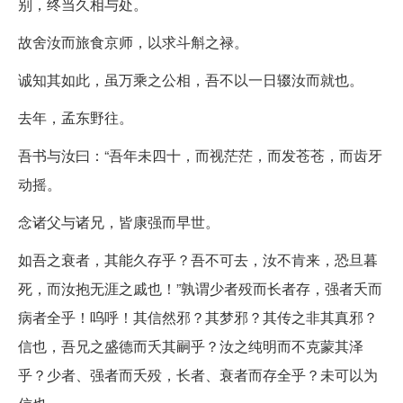
别，终当久相与处。
故舍汝而旅食京师，以求斗斛之禄。
诚知其如此，虽万乘之公相，吾不以一日辍汝而就也。
去年，孟东野往。
吾书与汝曰：“吾年未四十，而视茫茫，而发苍苍，而齿牙
动摇。
念诸父与诸兄，皆康强而早世。
如吾之衰者，其能久存乎？吾不可去，汝不肯来，恐旦暮
死，而汝抱无涯之戚也！”孰谓少者殁而长者存，强者夭而
病者全乎！呜呼！其信然邪？其梦邪？其传之非其真邪？
信也，吾兄之盛德而夭其嗣乎？汝之纯明而不克蒙其泽
乎？少者、强者而夭殁，长者、衰者而存全乎？未可以为