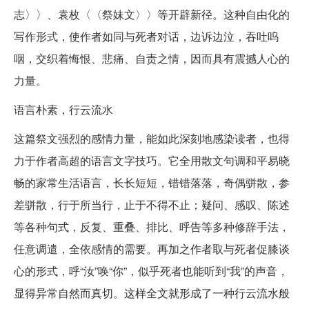
志〉〉、袁枚〈〈祭妹文〉〉等开辟新径。这种自由化的
写作形式，使作者如同与死者对话，边诉边泣，吞吐呜
咽，交织着悔恨、悲痛、自责之情，因而具有震撼人心的
力量。
语言朴素，行云流水
这篇祭文强烈的感情力量，能如此深刻地感染读者，也得
力于作者高超的语言文字技巧。它全用散文句调和平易晓
畅的家常生活语言，长长短短，错错落落，奇偶骈散，参
差骈散，行于所当行，止于不得不止；疑问、感叹、陈述
等各种句式，反复、重叠、排比、呼告等多种修辞手法，
任意调遣，全依感情的需要。再加之作者取与死者促膝谈
心的形式，呼“汝”唤“你”，似乎死者也能听到“我”的声音，
显得异常自然而真切。这样全文就形成了一种行云流水般