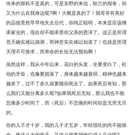
传来的噩耗不是真的，可是东野的来信，耿兰的报丧，却
又为什么在我身边呢?啊！大概是真的了！我哥哥有美好
的品德竟然早早地失去后代，你纯正聪明，本来是应该继
承家业的，现在却不能承受你父亲的恩泽了。这正是所谓
苍天确实难以揣测，而神意实在难以知道了！也就是所谓
天理不可推求，而寿命的长短无法预知啊！
虽然这样，我从今年以来，花白的头发，全要变白了，松
动的牙齿，也像要脱落了，身体越来越衰弱，精神也越来
越差了，过不了多久就要随你死去了。如果死后有知，那
么我们又能分离多久呢?如果我死后无知，那么我也不能
悲痛多少时间了，而（死后）不悲痛的时间却是无穷无尽
的。
你的儿子才十岁，我的儿子才五岁，年轻强壮的尚不能保
全，像这么大的孩子，又怎么能希望他们成人立业呢?