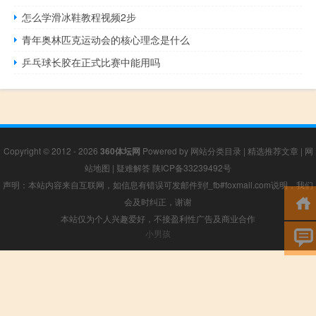
怎么学滑冰鞋教程视频2步
青年奥林匹克运动会的核心理念是什么
乒乓球长胶在正式比赛中能用吗
Copyright © 2012 - 2026
360体坛网
Powered by
网站分类目录
|
精选推荐文章
|
网
站地图
|
疑难解答
陕ICP备33239492号
声明：本站内容来自互联网，如信息有错误可发邮件到f_fb#foxmail.com说明，我们
会及时纠正，谢谢
本站仅为个人兴趣爱好，不接盈利性广告及商业合作
小男孩