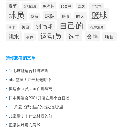
春节
欧洲杯
游戏
滑雪场
梦幻西游
比赛中
球员
篮球
球队
的人
疫情
球拍
自己的
羽毛球
美国
花样滑冰
网球
运动员
选手
跳水
金牌
项目
身体
猜你想看的文章
羽毛球鞋适合打排球吗
nba篮球大师开局选哪个
奥运会队员回国在哪隔离
日本奥运会2021开幕在哪个台直播
“一片云飞两泪垂”的出处是哪里
儿童滑步车什么材质的好
正常篮球用几号球