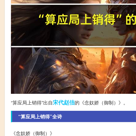
宋代
赵佶
“算应局上销得”出自
的《念奴娇（御制）》。
“算应局上销得”全诗
《念奴娇（御制）》