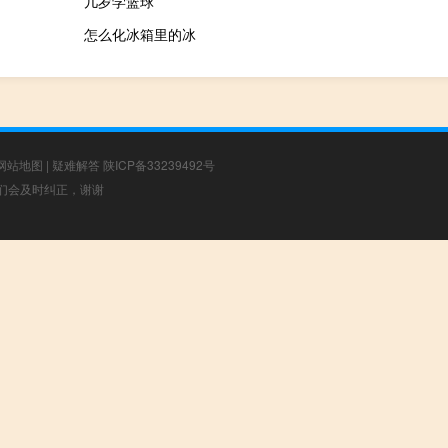
几岁学篮球
怎么化冰箱里的冰
网站地图
|
疑难解答
陕ICP备33239492号
，我们会及时纠正，谢谢