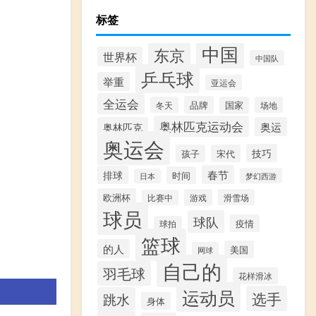
标签
中国
东京
世界杯
中国队
乒乓球
举重
亚运会
全运会
品牌
冬天
国家
场地
奥林匹克运动会
奥林匹克
奥运
奥运会
技巧
孩子
宋代
春节
排球
时间
梦幻西游
日本
欧洲杯
游戏
滑雪场
比赛中
球员
球队
疫情
球拍
篮球
的人
美国
网球
自己的
羽毛球
花样滑冰
运动员
选手
跳水
身体