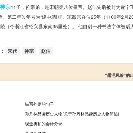
神宗
11子，哲宗弟，是宋朝第八位皇帝。赵佶先后被封为遂宁
第二年改年号为“建中靖国”。宋徽宗在位25年（1100年2月23
佑陵（今浙江省绍兴县东南35里处）。 他自创一种书法字体被后
：
宋代
神宗
赵佶
“露浥凤箫”的
描写外婆的句子
孙丹林品读历史人物(关于孙丹林品读历史人物简述)
现金折扣的会计分录