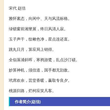
宋代 赵佶
雅怀素态，向闲中、天与风流标格。
绿锁窗前湘簟展，终日风清人寂。
玉子声干，纹楸色净，星点连还直。
跳丸日月，算应局上销得。
全似落浦斜晖，寒鸦游鹭，乱点沙汀碛。
妙算神机，须信道，国手都无勍敌。
玳席欢余，芸堂香暖，赢取专良夕。
桃源归路，烂柯应笑凡客。
作者简介(赵佶)