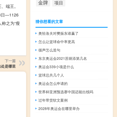
金牌
项目
王、端王。
日—1126
猜你想看的文章
人称之为“瘦
奥恰洛夫对樊振东谁赢了
怎么让篮球命中率更高
循声怎么造句
东京奥运会2021苏炳添第几名
下一篇
出处是哪里
奥运会339小项是什么
篮球总共几个人
奥运会怎么申请的
世界杯亚洲预选赛中国还能出线吗
过年带货软文案例
2028年奥运会在哪里举办