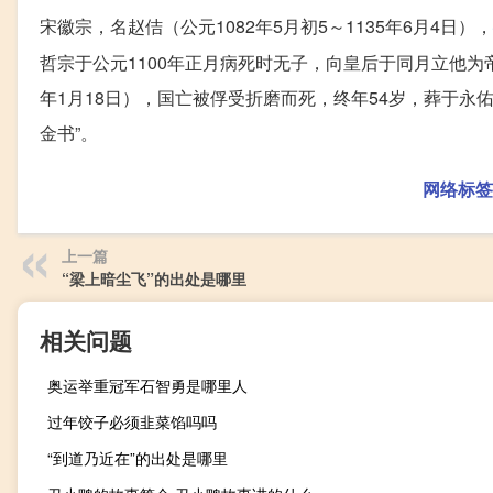
宋徽宗，名赵佶（公元1082年5月初5～1135年6月4日），
哲宗于公元1100年正月病死时无子，向皇后于同月立他为帝。
年1月18日），国亡被俘受折磨而死，终年54岁，葬于永
金书”。
网络标签
上一篇
“梁上暗尘飞”的出处是哪里
相关问题
奥运举重冠军石智勇是哪里人
过年饺子必须韭菜馅吗吗
“到道乃近在”的出处是哪里