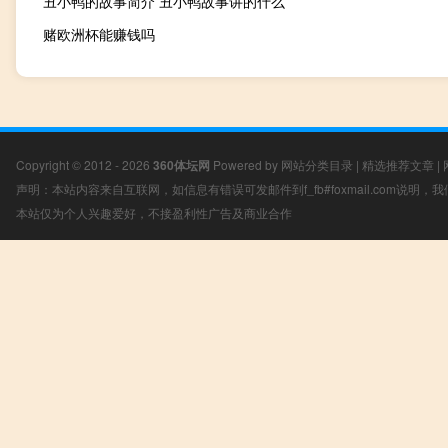
丑小鸭的故事简介 丑小鸭故事讲的什么
赌欧洲杯能赚钱吗
Copyright © 2012 - 2026
360体坛网
Powered by
网站分类目录
|
精选推荐文章
|
声明：本站内容来自互联网，如信息有错误可发邮件到f_fb#foxmail.com说明
本站仅为个人兴趣爱好，不接盈利性广告及商业合作