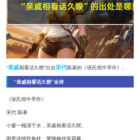
亲戚
宋代
“
相看话久暌”出自
陈著的《张氏馆中早作》。
“亲戚相看话久暌”全诗
《张氏馆中早作》
宋代 陈著
小窗一榻清于水，亲戚相看话久暌。
困带诗情投角枕，梦随梅伴策霜藜。