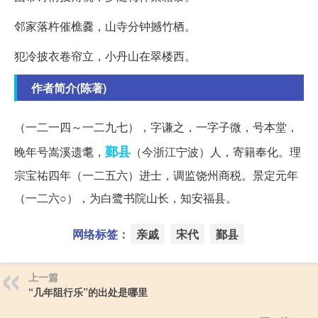
邻家落杵催樵爨，山寺分钟撼竹栖。
犯冷披衣卷帘立，小丹山在翠楼西。
作者简介(陈著)
（一二一四～一二九七），字谦之，一字子微，号本堂，
鄞县
晚年号嵩溪遗耄，
（今浙江宁波）人，寄籍奉化。理
宗宝祐四年（一二五六）进士，调监饶州商税。景定元年
（一二六○），为白鹭书院山长，知安福县。
网络标签：
亲戚
宋代
鄞县
上一篇
“几年阻行乐”的出处是哪里