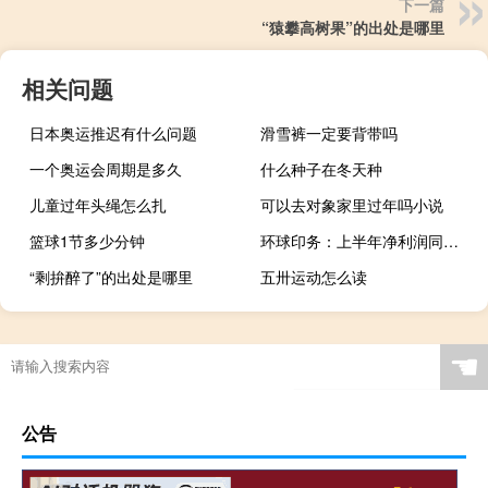
下一篇
“猿攀高树果”的出处是哪里
相关问题
日本奥运推迟有什么问题
滑雪裤一定要背带吗
一个奥运会周期是多久
什么种子在冬天种
儿童过年头绳怎么扎
可以去对象家里过年吗小说
篮球1节多少分钟
环球印务：上半年净利润同比下降3.95%
“剩拚醉了”的出处是哪里
五卅运动怎么读
☚
公告