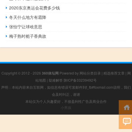
2020东京奥运会花费多少钱
冬天什么地方有霜降
张怡宁让球啥意思
梅子熟时栀子香典故
Copyright © 2012 - 2026
360体坛网
Powered by
网站分类目录
|
精选推荐文章
|
网
站地图
|
疑难解答
陕ICP备33239492号
声明：本站内容来自互联网，如信息有错误可发邮件到f_fb#foxmail.com说明，我们
会及时纠正，谢谢
本站仅为个人兴趣爱好，不接盈利性广告及商业合作
小男孩