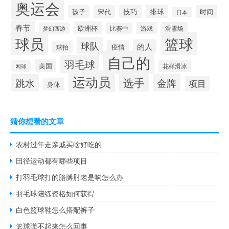
奥运会
技巧
排球
孩子
宋代
时间
日本
春节
欧洲杯
游戏
滑雪场
梦幻西游
比赛中
球员
篮球
球队
的人
疫情
球拍
自己的
羽毛球
美国
花样滑冰
网球
运动员
选手
跳水
金牌
项目
身体
猜你想看的文章
农村过年走亲戚买啥好吃的
田径运动都有哪些项目
打羽毛球打的胳膊肘老是响怎么办
羽毛球陪练资格如何获得
白色篮球鞋怎么搭配裤子
篮球弹不起来怎么回事