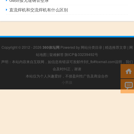
直流焊机和交流焊机有什么区别
Copyright © 2012 - 2026
360体坛网
Powered by
网站分类目录
|
精选推荐文章
|
网
站地图
|
疑难解答
陕ICP备33239492号
声明：本站内容来自互联网，如信息有错误可发邮件到f_fb#foxmail.com说明，我们
会及时纠正，谢谢
本站仅为个人兴趣爱好，不接盈利性广告及商业合作
小男孩