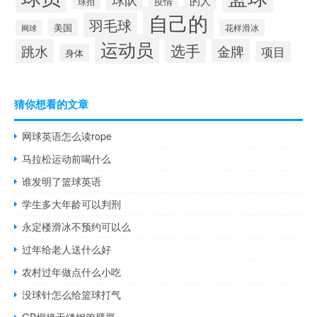
的人
疫情
球拍
自己的
羽毛球
美国
花样滑冰
网球
运动员
选手
跳水
金牌
项目
身体
猜你想看的文章
网球英语怎么读rope
马拉松运动前喝什么
谁发明了篮球英语
学生多大年龄可以判刑
永定楼滑冰不预约可以么
过年给老人送什么好
农村过年做点什么小吃
没球针怎么给篮球打气
GB焊接无缝钢管壁厚