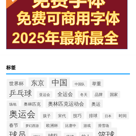
标签
中国
东京
世界杯
举重
中国队
乒乓球
全运会
品牌
冬天
国家
亚运会
奥林匹克运动会
奥林匹克
奥运
场地
奥运会
技巧
排球
孩子
宋代
时间
日本
春节
欧洲杯
游戏
滑雪场
梦幻西游
比赛中
球员
篮球
球队