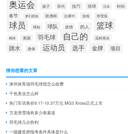
奥运会
技巧
排球
孩子
宋代
时间
日本
春节
欧洲杯
游戏
滑雪场
梦幻西游
比赛中
球员
篮球
球队
的人
疫情
球拍
自己的
羽毛球
美国
花样滑冰
网球
运动员
选手
跳水
金牌
项目
身体
猜你想看的文章
涿州体育场羽毛球馆怎么收费
千色美业怎么样
热门车讯售价9.17-10.37万元 MG3 Xross正式上市
万龙滑雪场有多少条索道
羽毛球几分胜利
一级建造师报考条件具体是什么