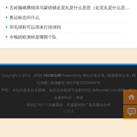
五岭巍峨腾细浪乌蒙磅礴走泥丸是什么意思（走泥丸是什么意思）
奥运标志叫什么
羽毛球鞋可以用来打排球吗
今晚的欧洲杯是哪两个队
Copyright © 2012 - 2026
360体坛网
Powered by
网站分类目录
|
精选推荐文章
|
网
站地图
|
疑难解答
陕ICP备33239492号
声明：本站内容来自互联网，如信息有错误可发邮件到f_fb#foxmail.com说明，我们
会及时纠正，谢谢
本站仅为个人兴趣爱好，不接盈利性广告及商业合作
小男孩