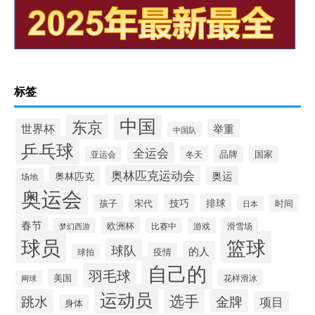
标签
中国
东京
世界杯
举重
中国队
乒乓球
全运会
品牌
冬天
国家
亚运会
奥林匹克运动会
奥林匹克
奥运
场地
奥运会
技巧
排球
孩子
宋代
时间
日本
春节
欧洲杯
游戏
滑雪场
梦幻西游
比赛中
球员
篮球
球队
的人
疫情
球拍
自己的
羽毛球
美国
花样滑冰
网球
运动员
选手
跳水
金牌
项目
身体