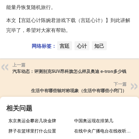
能量丹恢复随机旅行。
本文【宫廷心计陈婉君游戏下载（宫廷心计）】到此讲解
完毕了，希望对大家有帮助。
网络标签：
宫廷
心计
知己
上一篇
汽车动态：评测别克SUV昂科旗怎么样及奥迪 e-tron多少钱
下一篇
生活中有哪些轴对称现象（生活中有哪些小窍门）
相关问题
东京奥运会攀岩几块金牌
中国奥运现在排第几
胖子在篮球里打什么位置
在线中央广播电台在线收听（中国广播网在线收听）