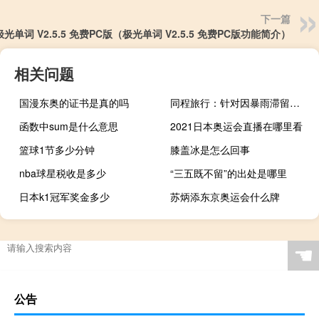
下一篇
极光单词 V2.5.5 免费PC版（极光单词 V2.5.5 免费PC版功能简介）
相关问题
国漫东奥的证书是真的吗
同程旅行：针对因暴雨滞留广东的出差人员将提供延时退房、房费折扣等服务
函数中sum是什么意思
2021日本奥运会直播在哪里看
篮球1节多少分钟
膝盖冰是怎么回事
nba球星税收是多少
“三五既不留”的出处是哪里
日本k1冠军奖金多少
苏炳添东京奥运会什么牌
☚
公告