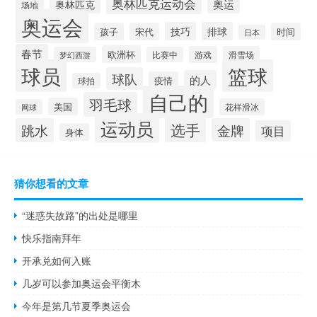
奥林匹克运动会
奥林匹克
奥运
场地
奥运会
技巧
排球
孩子
宋代
时间
日本
春节
欧洲杯
游戏
滑雪场
梦幻西游
比赛中
球员
篮球
球队
的人
疫情
球拍
自己的
羽毛球
美国
花样滑冰
网球
运动员
选手
跳水
金牌
项目
身体
猜你想看的文章
“迷惑失故路”的出处是哪里
快乐指南拜年
开承兑如何入账
几岁可以参加奥运会平衡木
今年是第几节夏季奥运会