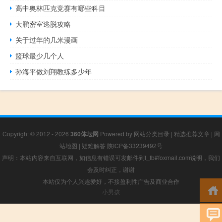
高中奥林匹克竞赛有哪些科目
大鹏密室逃脱攻略
关于过年的几米漫画
篮球最少几个人
孙海平做刘翔教练多少年
Copyright © 2012 - 2026
360体坛网
Powered by
网站分类目录
|
精选推荐文章
|
网
站地图
|
疑难解答
陕ICP备33239492号
声明：本站内容来自互联网，如信息有错误可发邮件到f_fb#foxmail.com说明，我们
会及时纠正，谢谢
本站仅为个人兴趣爱好，不接盈利性广告及商业合作
小男孩