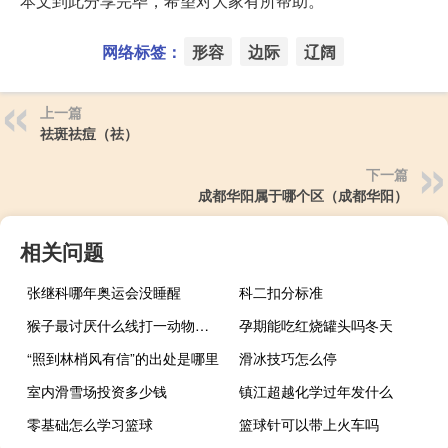
本文到此分享完毕，希望对大家有所帮助。
网络标签：
形容
边际
辽阔
上一篇
祛斑祛痘（祛）
下一篇
成都华阳属于哪个区（成都华阳）
相关问题
张继科哪年奥运会没睡醒
科二扣分标准
猴子最讨厌什么线打一动物（猴子最讨厌什么线）
孕期能吃红烧罐头吗冬天
“照到林梢风有信”的出处是哪里
滑冰技巧怎么停
室内滑雪场投资多少钱
镇江超越化学过年发什么
零基础怎么学习篮球
篮球针可以带上火车吗