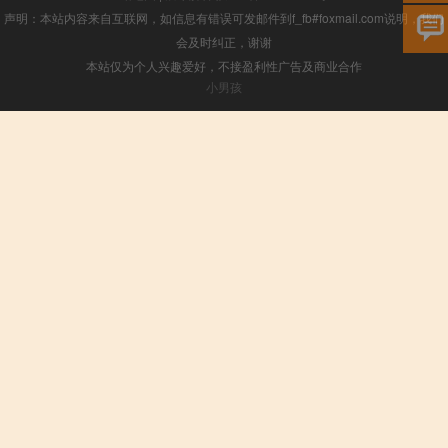
声明：本站内容来自互联网，如信息有错误可发邮件到f_fb#foxmail.com说明，我们
会及时纠正，谢谢
本站仅为个人兴趣爱好，不接盈利性广告及商业合作
小男孩