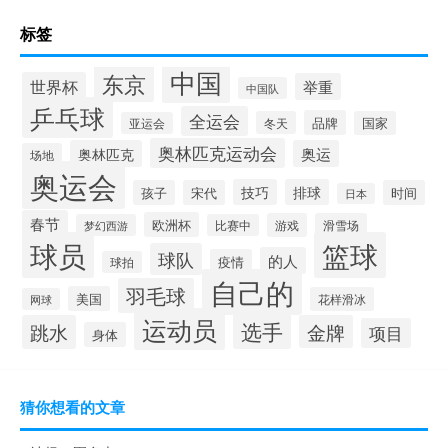
标签
中国
东京
世界杯
举重
中国队
乒乓球
全运会
品牌
冬天
国家
亚运会
奥林匹克运动会
奥林匹克
奥运
场地
奥运会
技巧
排球
孩子
宋代
时间
日本
春节
欧洲杯
游戏
滑雪场
梦幻西游
比赛中
球员
篮球
球队
的人
疫情
球拍
自己的
羽毛球
美国
花样滑冰
网球
运动员
选手
跳水
金牌
项目
身体
猜你想看的文章