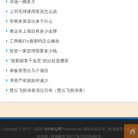
冰场一圈多大
上羽毛球课用英语怎么说
学商务英语出来干什么
奥运水上项目有多少金牌
工商银行u盾密码怎么修改
投资一家篮球馆要多少钱
“殷勤留客千金意”的出处是哪里
单板滑雪分几个项目
净资产依据如何减少
楚云飞扮演者演过吕布（楚云飞扮演者）
Copyright © 2012 - 2026
360体坛网
Powered by
网站分类目录
|
精选推荐文章
|
网
站地图
|
疑难解答
陕ICP备33239492号