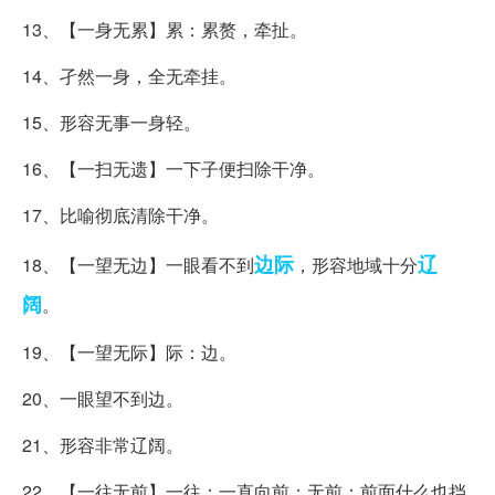
13、【一身无累】累：累赘，牵扯。
14、孑然一身，全无牵挂。
15、形容无事一身轻。
16、【一扫无遗】一下子便扫除干净。
17、比喻彻底清除干净。
边际
辽
18、【一望无边】一眼看不到
，形容地域十分
阔
。
19、【一望无际】际：边。
20、一眼望不到边。
21、形容非常辽阔。
22、【一往无前】一往：一直向前；无前：前面什么也挡