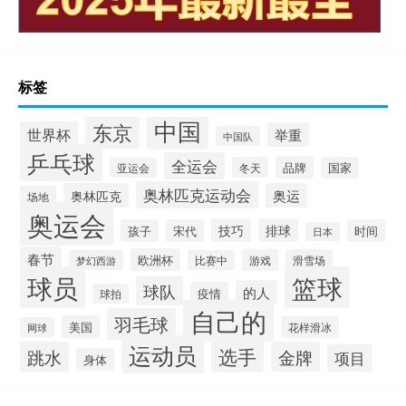
标签
中国
东京
世界杯
举重
中国队
乒乓球
全运会
品牌
冬天
国家
亚运会
奥林匹克运动会
奥林匹克
奥运
场地
奥运会
技巧
排球
孩子
宋代
时间
日本
春节
欧洲杯
游戏
滑雪场
梦幻西游
比赛中
球员
篮球
球队
的人
疫情
球拍
自己的
羽毛球
美国
花样滑冰
网球
运动员
选手
跳水
金牌
项目
身体