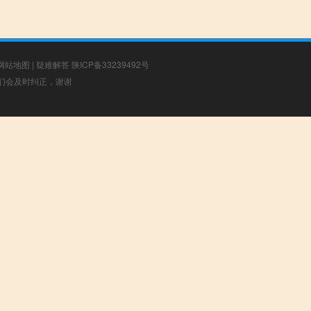
网站地图
|
疑难解答
陕ICP备33239492号
，我们会及时纠正，谢谢