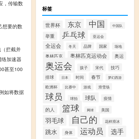
应，传输数
标签
中国
东京
世界杯
己想要的数
中国队
乒乓球
举重
亚运会
全运会
品牌
冬天
国家
场地
包（拦截并
奥林匹克运动会
奥林匹克
奥运
网络加速器
奥运会
技巧
孩子
宋代
0甚至100
春节
排球
时间
梦幻西游
日本
欧洲杯
游戏
滑雪场
比赛中
例如将数据
球员
球队
疫情
球拍
篮球
的人
美国
网球
自己的
羽毛球
花样滑冰
运动员
选手
跳水
身体