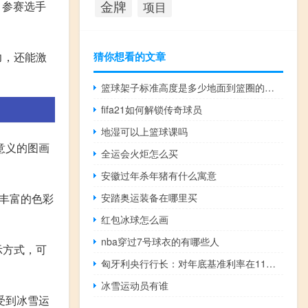
金牌
目参赛选手
项目
猜你想看的文章
力，还能激
篮球架子标准高度是多少地面到篮圈的高度多少
fifa21如何解锁传奇球员
地湿可以上篮球课吗
意义的图画
全运会火炬怎么买
安徽过年杀年猪有什么寓意
安踏奥运装备在哪里买
丰富的色彩
红包冰球怎么画
nba穿过7号球衣的有哪些人
示方式，可
匈牙利央行行长：对年底基准利率在11%左右的预测是“现实的”
冰雪运动员有谁
受到冰雪运