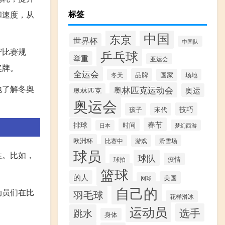
标签
和速度，从
中国
东京
世界杯
中国队
守比赛规
乒乓球
举重
亚运会
奖牌。
全运会
品牌
冬天
国家
场地
地了解冬奥
奥林匹克运动会
奥林匹克
奥运
奥运会
技巧
孩子
宋代
春节
排球
时间
梦幻西游
日本
欧洲杯
游戏
滑雪场
比赛中
球员
性。比如，
球队
疫情
球拍
篮球
的人
美国
网球
自己的
动员们在比
羽毛球
花样滑冰
运动员
选手
跳水
身体