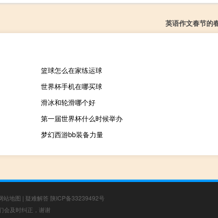
英语作文春节的
篮球怎么在家练运球
世界杯手机在哪买球
滑冰和轮滑哪个好
第一届世界杯什么时候举办
梦幻西游bb装备力量
网站地图
|
疑难解答
陕ICP备33239492号
，我们会及时纠正，谢谢