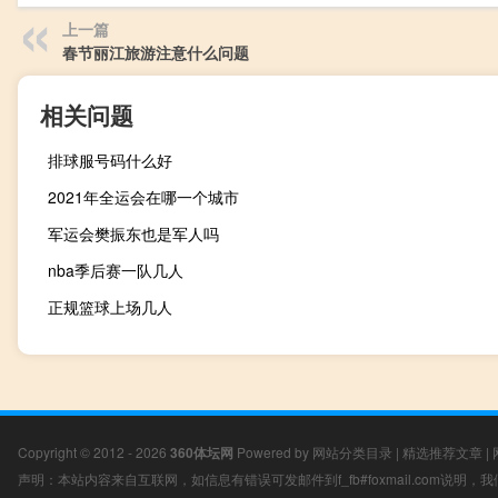
上一篇
春节丽江旅游注意什么问题
相关问题
排球服号码什么好
2021年全运会在哪一个城市
军运会樊振东也是军人吗
nba季后赛一队几人
正规篮球上场几人
Copyright © 2012 - 2026
360体坛网
Powered by
网站分类目录
|
精选推荐文章
|
声明：本站内容来自互联网，如信息有错误可发邮件到f_fb#foxmail.com说明