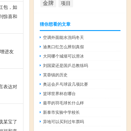
金牌
项目
红包，如
到惊喜和
猜你想看的文章
空调外面能水洗吗冬天
迪奥口红怎么辨别真假
谊增进友
大同哪个城墙可以滑冰
刘国梁还是国乒总教练吗
芙蓉镇的历史
奥运会乒乓球设几项比赛
言表达对
篮球世界杯在哪台
最早的羽毛球长什么样
新泰市实验中学校长
载某宝了
异地可以买到过年票吗
祝福和喜