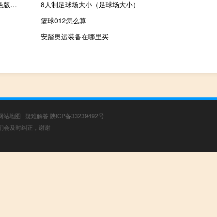
九尾猫DNS一键修复 V1.0 绿色版（九尾猫DNS一键修复 V1.0 绿色版功能简介）
8人制足球场大小（足球场大小）
篮球012怎么算
安踏奥运装备在哪里买
网站地图
|
疑难解答
陕ICP备33239492号
，我们会及时纠正，谢谢