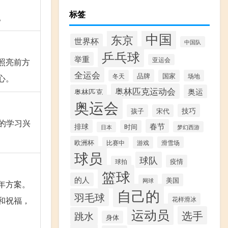
标签
。
中国
东京
世界杯
中国队
乒乓球
举重
亚运会
照亮前方
全运会
品牌
冬天
国家
场地
心。
奥林匹克运动会
奥林匹克
奥运
奥运会
技巧
孩子
宋代
的学习兴
春节
排球
时间
梦幻西游
日本
欧洲杯
游戏
滑雪场
比赛中
球员
球队
疫情
球拍
篮球
的人
美国
网球
年方案。
自己的
羽毛球
花样滑冰
和祝福，
运动员
选手
跳水
身体