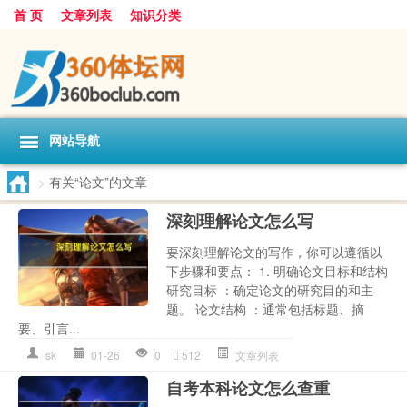
首 页
文章列表
知识分类
网站导航
>
有关“论文”的文章
深刻理解论文怎么写
要深刻理解论文的写作，你可以遵循以
下步骤和要点： 1. 明确论文目标和结构
研究目标 ：确定论文的研究目的和主
题。 论文结构 ：通常包括标题、摘
要、引言...
sk
01-26
0
512
文章列表
自考本科论文怎么查重