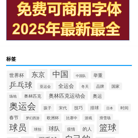
标签
中国
东京
世界杯
举重
中国队
乒乓球
全运会
品牌
冬天
国家
亚运会
奥林匹克运动会
奥林匹克
奥运
场地
奥运会
技巧
排球
孩子
宋代
时间
日本
春节
欧洲杯
游戏
滑雪场
梦幻西游
比赛中
球员
篮球
球队
的人
疫情
球拍