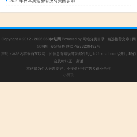
2021年日本奥运会有没有美国参加
Copyright © 2012 - 2026
360体坛网
Powered by
网站分类目录
|
精选推荐文章
|
网
站地图
|
疑难解答
陕ICP备33239492号
声明：本站内容来自互联网，如信息有错误可发邮件到f_fb#foxmail.com说明，我们
会及时纠正，谢谢
本站仅为个人兴趣爱好，不接盈利性广告及商业合作
小男孩