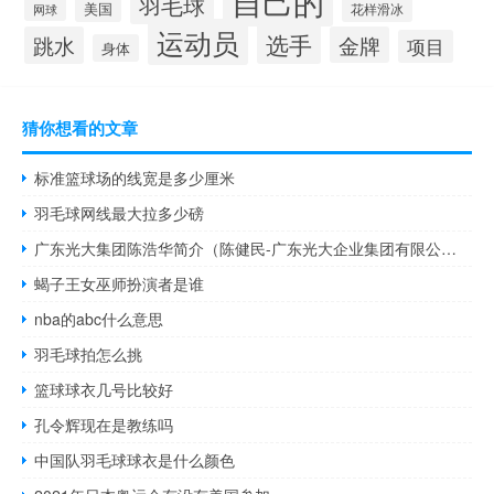
自己的
羽毛球
美国
花样滑冰
网球
运动员
选手
跳水
金牌
项目
身体
猜你想看的文章
标准篮球场的线宽是多少厘米
羽毛球网线最大拉多少磅
广东光大集团陈浩华简介（陈健民-广东光大企业集团有限公司总裁介绍）
蝎子王女巫师扮演者是谁
nba的abc什么意思
羽毛球拍怎么挑
篮球球衣几号比较好
孔令辉现在是教练吗
中国队羽毛球球衣是什么颜色